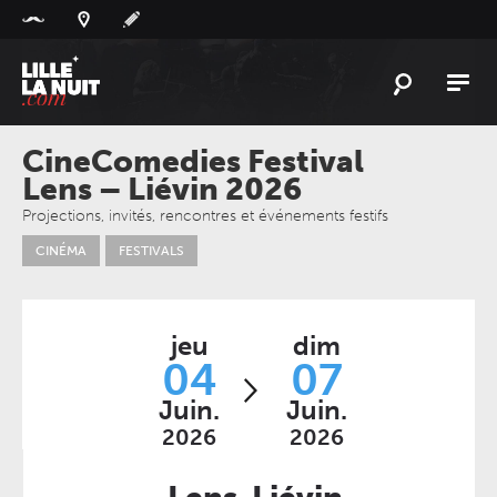
Panneau de gestion des cookies
L'
ACTU
CineComedies Festival
Lens – Liévin 2026
L'
AGENDA
Projections, invités, rencontres et événements festifs
LES
LIEUX
CINÉMA
FESTIVALS
LIVE
REPORT
À
GAGNER
jeu
dim
04
07
PLAYLIST
LILLELANUIT
Juin.
Juin.
2026
2026