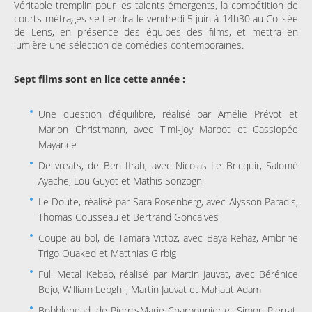
Véritable tremplin pour les talents émergents, la compétition de
courts-métrages se tiendra le vendredi 5 juin à 14h30 au Colisée
de Lens, en présence des équipes des films, et mettra en
lumière une sélection de comédies contemporaines.
Sept films sont en lice cette année :
Une question d’équilibre, réalisé par Amélie Prévot et
Marion Christmann, avec Timi-Joy Marbot et Cassiopée
Mayance
Delivreats, de Ben Ifrah, avec Nicolas Le Bricquir, Salomé
Ayache, Lou Guyot et Mathis Sonzogni
Le Doute, réalisé par Sara Rosenberg, avec Alysson Paradis,
Thomas Cousseau et Bertrand Goncalves
Coupe au bol, de Tamara Vittoz, avec Baya Rehaz, Ambrine
Trigo Ouaked et Matthias Girbig
Full Metal Kebab, réalisé par Martin Jauvat, avec Bérénice
Bejo, William Lebghil, Martin Jauvat et Mahaut Adam
Bobblehead, de Pierre-Marie Charbonnier et Simon Pierrat,