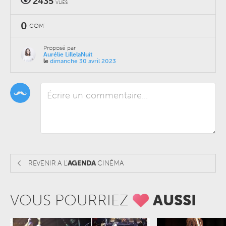
2435
VUES
0
COM'
Proposé par
Aurélie LillelaNuit
le
dimanche 30 avril 2023
REVENIR A L'
AGENDA
CINÉMA
VOUS POURRIEZ
AUSSI