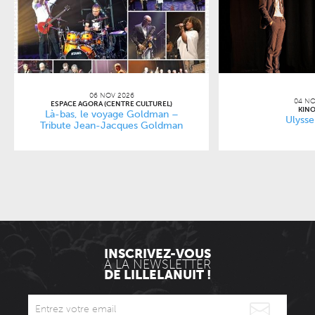
06 NOV 2026
04 NO
ESPACE AGORA (CENTRE CULTUREL)
KINO
Là-bas, le voyage Goldman –
Ulysse
Tribute Jean-Jacques Goldman
INSCRIVEZ-VOUS
À LA NEWSLETTER
DE LILLELANUIT !