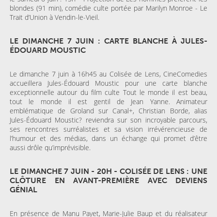
blondes (91 min), comédie culte portée par Marilyn Monroe - Le
Trait d’Union à Vendin-le-Vieil.
LE DIMANCHE 7 JUIN : CARTE BLANCHE À JULES-
ÉDOUARD MOUSTIC
Le dimanche 7 juin à 16h45 au Colisée de Lens, CineComedies
accueillera Jules-Édouard Moustic pour une carte blanche
exceptionnelle autour du film culte Tout le monde il est beau,
tout le monde il est gentil de Jean Yanne. Animateur
emblématique de Groland sur Canal+, Christian Borde, alias
Jules-Édouard Moustic? reviendra sur son incroyable parcours,
ses rencontres surréalistes et sa vision irrévérencieuse de
l’humour et des médias, dans un échange qui promet d’être
aussi drôle qu’imprévisible.
LE DIMANCHE 7 JUIN - 20H - COLISÉE DE LENS : UNE
CLÔTURE EN AVANT-PREMIÈRE AVEC DEVIENS
GÉNIAL
En présence de Manu Payet, Marie-Julie Baup et du réalisateur