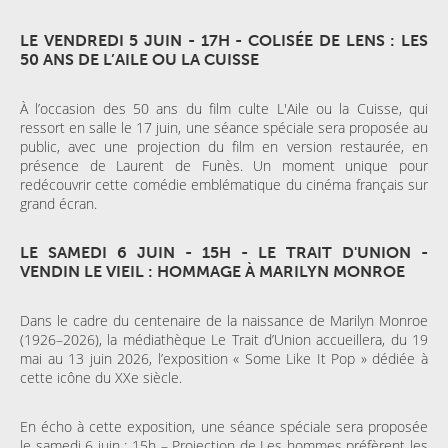
LE VENDREDI 5 JUIN - 17H - COLISÉE DE LENS : LES
50 ANS DE L’AILE OU LA CUISSE
À l’occasion des 50 ans du film culte L'Aile ou la Cuisse, qui
ressort en salle le 17 juin, une séance spéciale sera proposée au
public, avec une projection du film en version restaurée, en
présence de Laurent de Funès. Un moment unique pour
redécouvrir cette comédie emblématique du cinéma français sur
grand écran.
LE SAMEDI 6 JUIN - 15H - LE TRAIT D'UNION -
VENDIN LE VIEIL : HOMMAGE À MARILYN MONROE
Dans le cadre du centenaire de la naissance de Marilyn Monroe
(1926–2026), la médiathèque Le Trait d’Union accueillera, du 19
mai au 13 juin 2026, l’exposition « Some Like It Pop » dédiée à
cette icône du XXe siècle.
En écho à cette exposition, une séance spéciale sera proposée
le samedi 6 juin : 15h – Projection de Les hommes préfèrent les