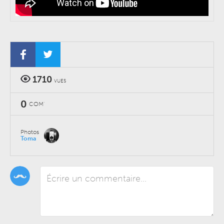
1710
VUES
0
COM'
Photos
Toma