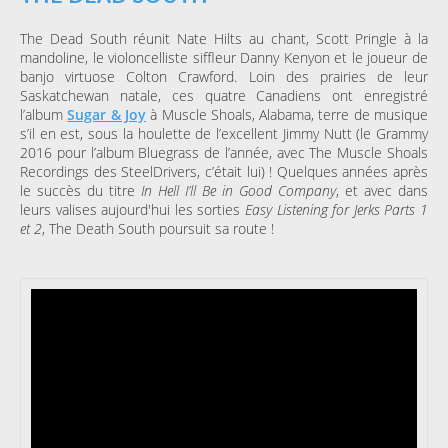
The Dead South réunit Nate Hilts au chant, Scott Pringle à la
mandoline, le violoncelliste siffleur Danny Kenyon et le joueur de
banjo virtuose Colton Crawford. Loin des prairies de leur
Saskatchewan natale, ces quatre Canadiens ont enregistré
l’album
Sugar & Joy
à Muscle Shoals, Alabama, terre de musique
s’il en est, sous la houlette de l’excellent Jimmy Nutt (le Grammy
2016 pour l’album Bluegrass de l’année, avec The Muscle Shoals
Recordings des SteelDrivers, c’était lui) ! Quelques années après
le succès du titre
In Hell I’ll Be in Good Company
, et avec dans
leurs valises aujourd'hui les sorties
Easy Listening for Jerks Parts 1
et 2
, The Death South poursuit sa route !