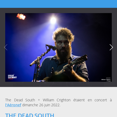
The Dead South + William Crighton étaient en concert à
l'Aéronef
dimanche 26 juin 2022.
THE DEAD SOUTH