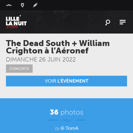
Panneau de gestion des cookies
L'
ACTU
The Dead South + William
Crighton à l’Aéronef
L'
AGENDA
DIMANCHE 26 JUIN 2022
LES
LIEUX
CONCERTS
LIVE
REPORT
VOIR
L'ÉVÈNEMENT
À
GAGNER
PLAYLIST
LILLELANUIT
36
photos
© TomA
by