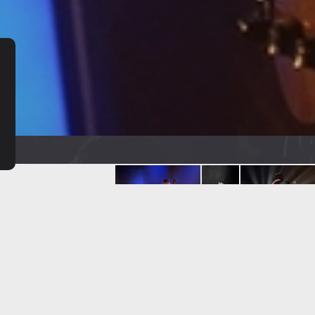
te prolifique
: déjà
six albums
à son actif, et
neuf nominations aux 
rie "artiste féminine de l'année".
éclectique qu'internationale qui nourrit sa musique des richesses de 
alvi, David Byrne, Iggy Pop, Luz Casal, Rosa Pasos, Jane Birkin ou Franço