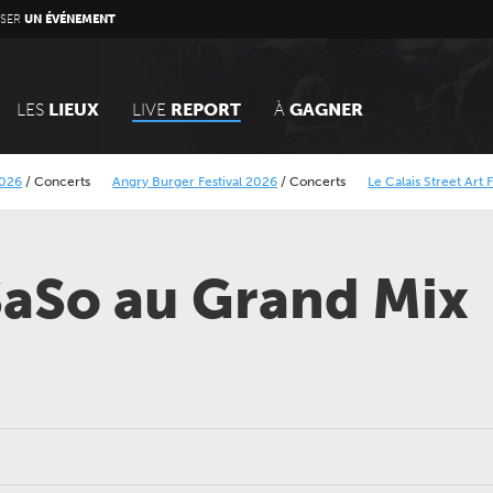
SER
UN ÉVÉNEMENT
LES
LIEUX
LIVE
REPORT
À
GAGNER
ts
Angry Burger Festival 2026
/
Concerts
Le Calais Street Art Festival
/
Expos
Lokerse Feesten 2026
/
Concerts
SaSo au Grand Mix