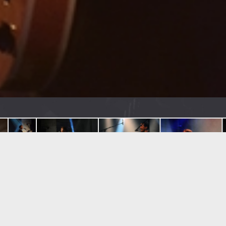
Victoires de la Musique
ses nombreuses rencontres
ise Hardy.