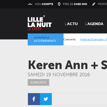
Panneau de gestion des cookies
MON
COMPTE
PRÈS DE
CHEZ MOI
PROPO
L'
ACTU
L'
AGENDA
AUJOURD’HUI
Festival Dranouter 2026
/
Concer
14 ÉVÉNEMENTS
Alcatraz Festival 2026
/
Concerts
Keren Ann + 
SAMEDI 19 NOVEMBRE 2016
CONCERTS