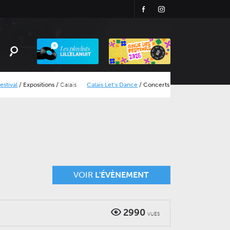
Facebook
Instagram
Playlist
LillelaNuit
itions
/
Calais
Calais Let’s Dance
/
Concerts
/
Calais
Olt Rivierenhof Festiva
VOIR
L'ÉVÈNEMENT
2990
VUES