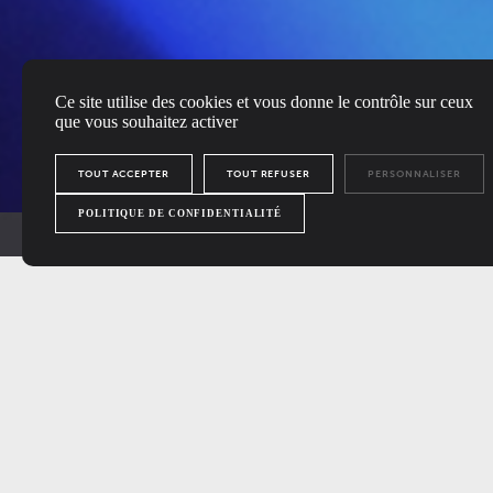
Ce site utilise des cookies et vous donne le contrôle sur ceux
que vous souhaitez activer
TOUT ACCEPTER
TOUT REFUSER
PERSONNALISER
POLITIQUE DE CONFIDENTIALITÉ
Keren Ann est une
artis
dont quatre dans la catégo
C'est une artiste aussi 
et collaborations : Anna C