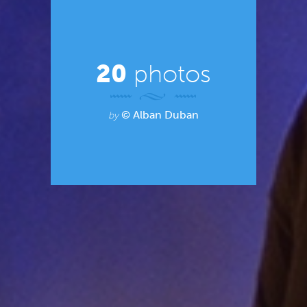
20
photos
© Alban Duban
by