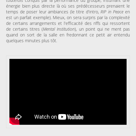
toutefois conquis par la performance du groupe, insufflant une
énergie bien plus directe là où ses prédécesseurs prenaient le
temps de poser leur ambiances (le titre d'intro,
RIP in Peace
en
est un parfait exemple). Mieux, on sera surpris par la complexité
de certains arrangements et l'efficacité des riffs qui ressortent
de certains titres (
Mental Institution
), un point qui ne ment pas
quand on sort de la salle en fredonnant ce petit air entendu
quelques minutes plus tôt.