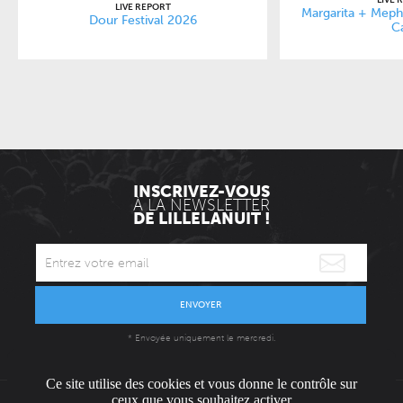
LIVE 
LIVE REPORT
Margarita + Mephi
Dour Festival 2026
C
INSCRIVEZ-VOUS
À LA NEWSLETTER
DE LILLELANUIT !
ENVOYER
* Envoyée uniquement le mercredi.
Ce site utilise des cookies et vous donne le contrôle sur
ceux que vous souhaitez activer