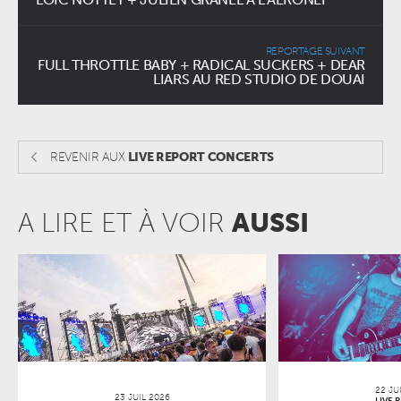
REPORTAGE SUIVANT
FULL THROTTLE BABY + RADICAL SUCKERS + DEAR
LIARS AU RED STUDIO DE DOUAI
REVENIR AUX
LIVE REPORT CONCERTS
A LIRE ET À VOIR
AUSSI
22 JU
23 JUIL 2026