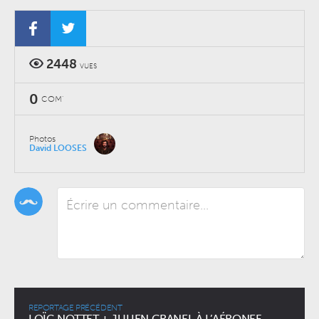
2448
VUES
0
COM'
Photos
David LOOSES
REPORTAGE PRÉCÉDENT
LOÏC NOTTET + JULIEN GRANEL À L’AÉRONEF