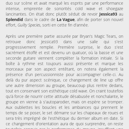
duo sur scène et avait marqué les esprits par une performance
intense, empreinte de sonorités cold wave et shoegaze
lancinantes. On était donc plutôt séduit de revoir
Jessica93
au
Splendid
dans le cadre de
La Vague
, afin de porter son nouvel
effort,
Guilty Species
, sorti en cette fin d'année.
Après une première partie assurée par Bryan's Magic Tears, on
retrouve donc Jessica93 dans une salle qui s'est
progressivement remplie. Première surprise, le duo s'est
sacrément étoffé et est devenu un quatuor, où la basse et une
seconde guitare viennent compléter la formation initiale. Si la
boîte à rythme est toujours aussi présente et marque les
morceaux par son aspect entêtant, on notera également la
présence d'un percussionniste pour accompagner celle-ci. Au
delà du pur aspect scénique, ce changement de line up offre
une autre dimension au groupe, beaucoup plus rentre dedans,
tout en conservant son esthétique cold wave. On craint toutefois
qu'à force de nourrir cette attitude désabusée et nonchalante, le
groupe en vienne à s'autoparodier, mais on espère se tromper.
Aux oubliettes les boucles et les ambiances qui prennent le
temps de se poser, le set démarre sur les chapeaux de roues et
sera très imprégné de l'esthétique du dernier album en date. Si
ce changement d'orientation aura de quoi surprendre, on reste