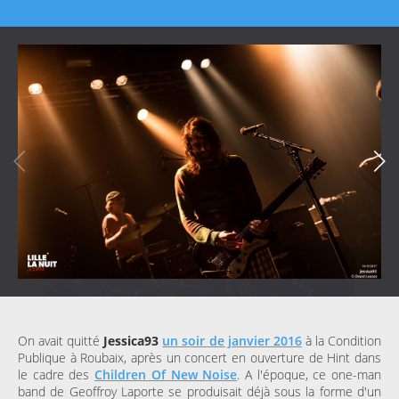
On avait quitté
Jessica93
un soir de janvier 2016
à la Condition
Publique à Roubaix, après un concert en ouverture de Hint dans
le cadre des
Children Of New Noise
. A l'époque, ce one-man
band de Geoffroy Laporte se produisait déjà sous la forme d'un