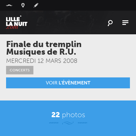
Panneau de gestion des cookies
L'
ACTU
Finale du tremplin
Musiques de R.U.
L'
AGENDA
MERCREDI 12 MARS 2008
LES
LIEUX
CONCERTS
LIVE
REPORT
VOIR
L'ÉVÈNEMENT
À
GAGNER
PLAYLIST
LILLELANUIT
22
photos