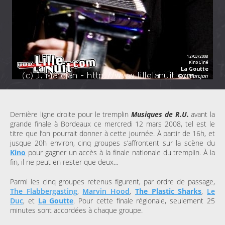
Dernière ligne droite pour le tremplin
Musiques de R.U.
avant la
grande finale à Bordeaux ce mercredi 12 mars 2008, tel est le
titre que l’on pourrait donner à cette journée. À partir de 16h, et
jusque 20h environ, cinq groupes s’affrontent sur la scène du
Kino
pour gagner un accès à la finale nationale du tremplin. À la
fin, il ne peut en rester que deux…
Parmi les cinq groupes retenus figurent, par ordre de passage,
The Flabbergasting
,
Marvin Hood
,
The Plastic Sharks
,
Le
Duc
, et
La Goutte
. Pour cette finale régionale, seulement 25
minutes sont accordées à chaque groupe.