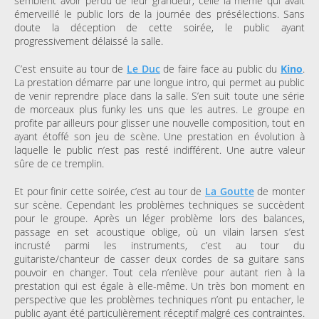
semblent avoir perdu de leur grandeur, celle là même qui avait
émerveillé le public lors de la journée des présélections. Sans
doute la déception de cette soirée, le public ayant
progressivement délaissé la salle.
C’est ensuite au tour de
Le Duc
de faire face au public du
Kino
.
La prestation démarre par une longue intro, qui permet au public
de venir reprendre place dans la salle. S’en suit toute une série
de morceaux plus funky les uns que les autres. Le groupe en
profite par ailleurs pour glisser une nouvelle composition, tout en
ayant étoffé son jeu de scène. Une prestation en évolution à
laquelle le public n’est pas resté indifférent. Une autre valeur
sûre de ce tremplin.
Et pour finir cette soirée, c’est au tour de
La Goutte
de monter
sur scène. Cependant les problèmes techniques se succèdent
pour le groupe. Après un léger problème lors des balances,
passage en set acoustique oblige, où un vilain larsen s’est
incrusté parmi les instruments, c’est au tour du
guitariste/chanteur de casser deux cordes de sa guitare sans
pouvoir en changer. Tout cela n’enlève pour autant rien à la
prestation qui est égale à elle-même. Un très bon moment en
perspective que les problèmes techniques n’ont pu entacher, le
public ayant été particulièrement réceptif malgré ces contraintes.