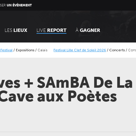
SER
UN ÉVÉNEMENT
LES
LIEUX
LIVE
REPORT
À
GAGNER
positions
/
Calais
Festival Lille Clef de Soleil 2026
/
Concerts
/
Conservatoire de 
ts
Lokerse Feesten 2026
/
Concerts
ves + SAmBA De La
Cave aux Poètes