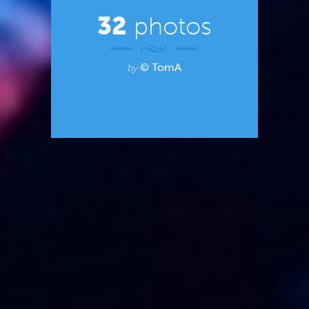
32
photos
© TomA
by