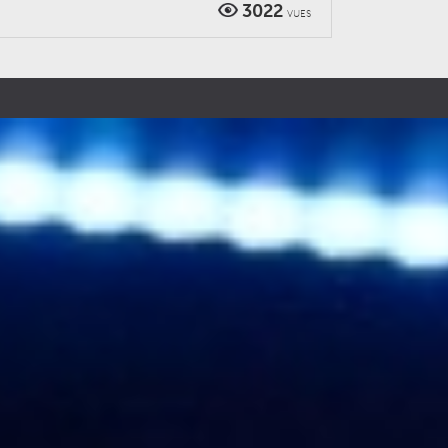
3022
VUES