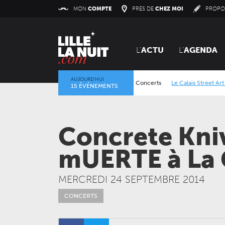
Panneau de gestion des cookies
MON
COMPTE
PRÈS DE
CHEZ MOI
PROPO
L'
ACTU
L'
AGENDA
AUJOURD’HUI
Le Calais Street Art Festival
/
Ex
15 ÉVÉNEMENTS
Alcatraz Festival 2026
/
Concer
Concrete Kni
mUERTE à La 
MERCREDI 24 SEPTEMBRE 2014
CONCERTS