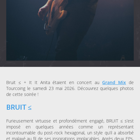
Bruit ≤ + It It Anita étaient en concert au
Grand Mix
de
Tourcoing le samedi 23 mai 2026. Découvrez quelques photos
de cette soirée !
BRUIT ≤
Furieusement virtuose et profondément engagé, BRUIT ≤ s’est
imposé en quelques années comme un représentant
incontournable du post-rock hexagonal, un style qu’il a absorbé
et malaxé au fil de ses inspirations implacables. Après deux EPs,