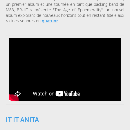
un premier album et une tournée en tant que backing band de
M83, BRUIT ≤ présente "The Age of Ephemerality", un nouvel
album explorant de nouveaux horizons tout en restant fidèle aux
racines sonores du
quatuor
.
IT IT ANITA