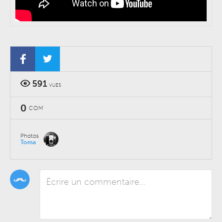
591
VUES
0
COM'
Photos
Toma