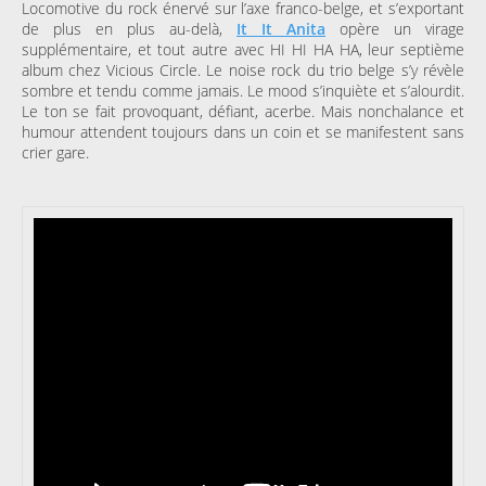
Locomotive du rock énervé sur l’axe franco-belge, et s’exportant
de plus en plus au-delà,
It It Anita
opère un virage
supplémentaire, et tout autre avec HI HI HA HA, leur septième
album chez Vicious Circle. Le noise rock du trio belge s’y révèle
sombre et tendu comme jamais. Le mood s’inquiète et s’alourdit.
Le ton se fait provoquant, défiant, acerbe. Mais nonchalance et
humour attendent toujours dans un coin et se manifestent sans
crier gare.