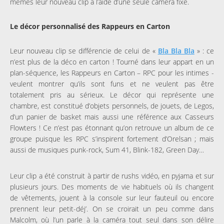
mêmes leur nouveau clip à l’aide d’une seule caméra fixe.
Le décor personnalisé des Rappeurs en Carton
Leur nouveau clip se différencie de celui de «
Bla Bla Bla
» : ce
n’est plus de la déco en carton ! Tourné dans leur appart en un
plan-séquence, les Rappeurs en Carton – RPC pour les intimes -
veulent montrer qu’ils sont funs et ne veulent pas être
totalement pris au sérieux. Le décor qui représente une
chambre, est constitué d’objets personnels, de jouets, de Legos,
d’un panier de basket mais aussi une référence aux Casseurs
Flowters ! Ce n’est pas étonnant qu’on retrouve un album de ce
groupe puisque les RPC s’inspirent fortement d’Orelsan ; mais
aussi de musiques punk-rock, Sum 41, Blink-182, Green Day…
Leur clip a été construit à partir de rushs vidéo, en pyjama et sur
plusieurs jours. Des moments de vie habituels où ils changent
de vêtements, jouent à la console sur leur fauteuil ou encore
prennent leur petit-déj’. On se croirait un peu comme dans
Malcolm, où l’un parle à la caméra tout seul dans son délire