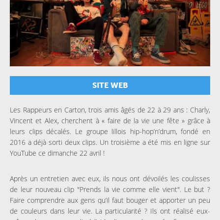
SITE WEB
Les Rappeurs en Carton, trois amis âgés de 22 à 29 ans : Charly,
Vincent et Alex, cherchent à « faire de la vie une fête » grâce à
leurs clips décalés. Le groupe lillois hip-hop’n’drum, fondé en
2016 a déjà sorti deux clips. Un troisième a été mis en ligne sur
YouTube ce dimanche 22 avril !
Après un entretien avec eux, ils nous ont dévoilés les coulisses
de leur nouveau clip "Prends la vie comme elle vient".
Le but ?
Faire comprendre aux gens qu’il faut bouger et apporter un peu
de couleurs dans leur vie. La particularité ? Ils ont réalisé eux-