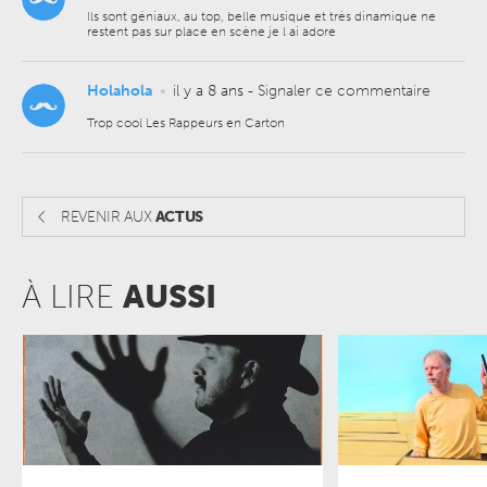
Ils sont géniaux, au top, belle musique et très dinamique ne
restent pas sur place en scène je l ai adore
Holahola
•
il y a 8 ans
-
Signaler ce commentaire
Trop cool Les Rappeurs en Carton
REVENIR AUX
ACTUS
À LIRE
AUSSI