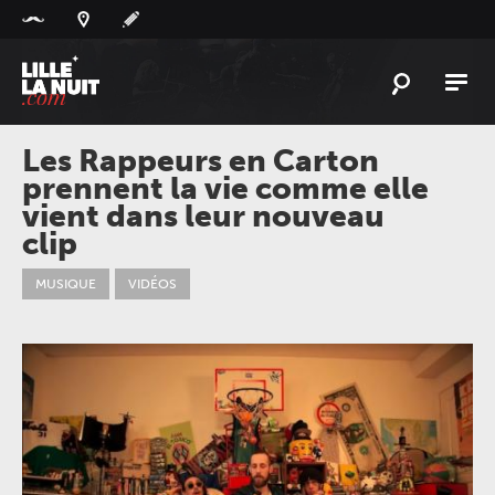
Panneau de gestion des cookies
L'
ACTU
Les Rappeurs en Carton
prennent la vie comme elle
L'
AGENDA
vient dans leur nouveau
LES
LIEUX
clip
LIVE
REPORT
MUSIQUE
VIDÉOS
À
GAGNER
PLAYLIST
LILLELANUIT