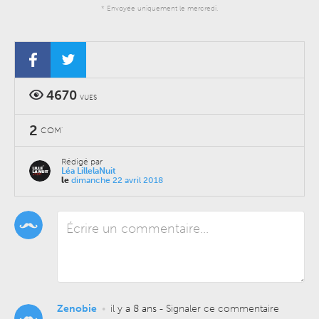
* Envoyée uniquement le mercredi.
4670
VUES
2
COM'
Rédigé par
Léa LillelaNuit
le
dimanche 22 avril 2018
Zenobie
•
il y a 8 ans
-
Signaler ce commentaire