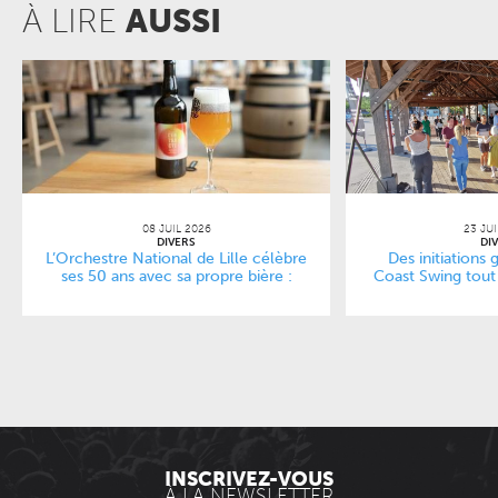
À LIRE
AUSSI
08 JUIL 2026
23 JU
DIVERS
DI
L’Orchestre National de Lille célèbre
Des initiations 
ses 50 ans avec sa propre bière :
Coast Swing tout 
L’Entracte
Li
INSCRIVEZ-VOUS
À LA NEWSLETTER