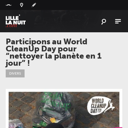
Panneau de gestion des cookies
L'
ACTU
Participons au World
CleanUp Day pour
L'
AGENDA
“nettoyer la planète en 1
LES
LIEUX
jour” !
LIVE
REPORT
DIVERS
À
GAGNER
PLAYLIST
LILLELANUIT