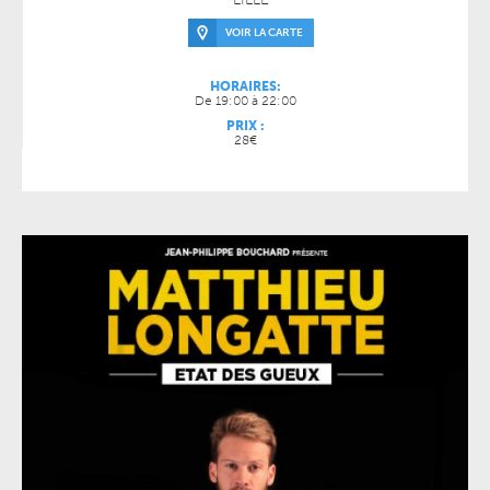
VOIR LA CARTE
HORAIRES:
De 19:00 à 22:00
PRIX :
28€