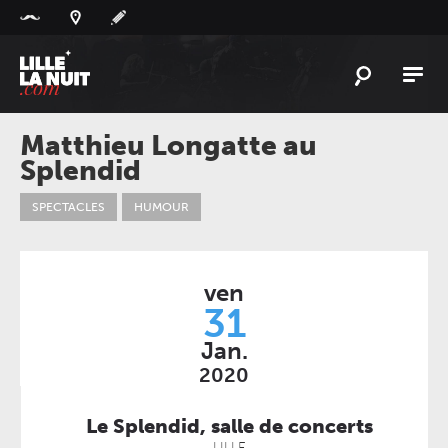
Panneau de gestion des cookies
L'
ACTU
Matthieu Longatte au
Splendid
L'
AGENDA
LES
LIEUX
SPECTACLES
HUMOUR
LIVE
REPORT
À
GAGNER
ven
31
PLAYLIST
LILLELANUIT
Jan.
2020
Le Splendid, salle de concerts
LILLE