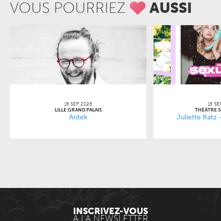
VOUS POURRIEZ
AUSSI
19 SEP 2026
19 SE
LILLE GRAND PALAIS
THÉÂTRE 
Antek
Juliette Katz
INSCRIVEZ-VOUS
À LA NEWSLETTER