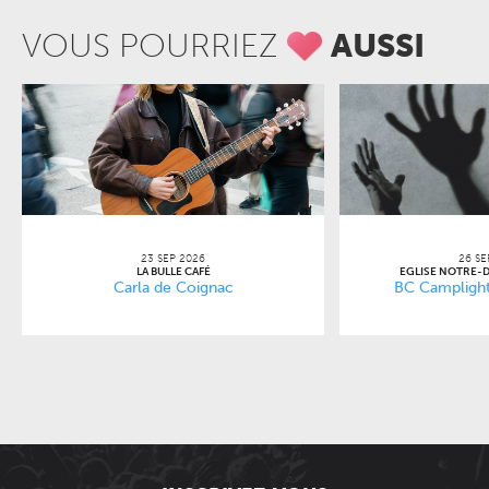
VOUS POURRIEZ
AUSSI
23 SEP 2026
26 SE
LA BULLE CAFÉ
EGLISE NOTRE-
Carla de Coignac
BC Camplight 