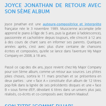
JOYCE JONATHAN DE RETOUR AVEC
SON 5ÈME ALBUM
Joyce Jonathan est une
auteure-compositrice et interprète
française née le 3 novembre 1989. Musicienne accomplie (elle
apprend le piano à l’âge de 5 ans, puis la guitare à l’adolescence),
passionnée et cachottière depuis toujours, elle s’inscrit à 12 ans
à des cours de chant sans en informer ses parents. Quelques
années après, c’est avec plus d’une centaine de chansons
écrites et composées, qu’elle se lance dans l’aventure My Major
Company en 2008, à 18 ans.
Passé ce cap des dix ans, Joyce revient chez My Major Company
pour son 5ème album, comme un retour aux sources. Les p’tites
jolies choses, sortira le 11 mars prochain et se présentera en
deux parties : une « face A » constituée d’un album de 12 titres
pop-folk dans la lignée de ses précédents disques et une « face
B » sous forme d’EP, dévoilant 6 titres dans un univers plus jazz,
réalisés, co-écrits et co-composés avec Ibrahim Maalouf.