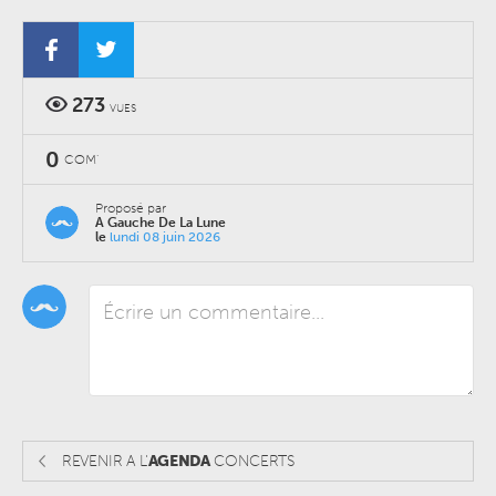
CONCERTS
-
MERCREDI 04 NOVEMBRE 2026
-
LE SPLENDID, SALLE DE
CONCERTS
273
VUES
0
COM'
Proposé par
A Gauche De La Lune
le
lundi 08 juin 2026
REVENIR A L'
AGENDA
CONCERTS