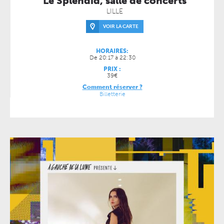
Le Splendid, salle de concerts
LILLE
VOIR LA CARTE
HORAIRES:
De 20:17 à 22:30
PRIX :
39€
Comment réserver ?
Billetterie