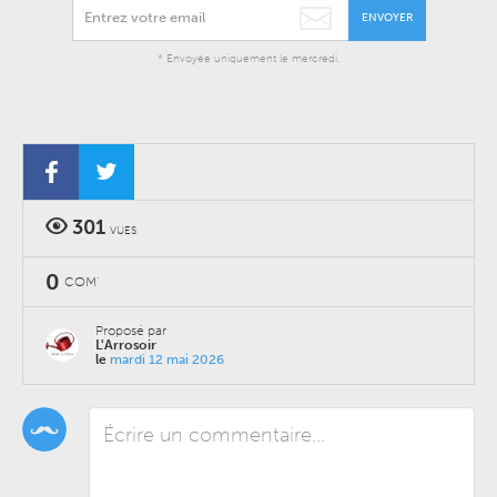
ENVOYER
* Envoyée uniquement le mercredi.
301
VUES
0
COM'
Proposé par
L'Arrosoir
le
mardi 12 mai 2026