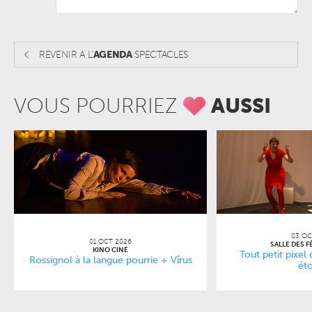
REVENIR A L'
AGENDA
SPECTACLES
VOUS POURRIEZ
AUSSI
03 OC
01 OCT 2026
SALLE DES F
KINO CINÉ
Tout petit pixel 
Rossignol à la langue pourrie + Vîrus
éto