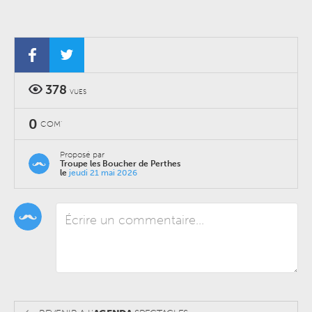
378
VUES
0
COM'
Proposé par
Troupe les Boucher de Perthes
le
jeudi 21 mai 2026