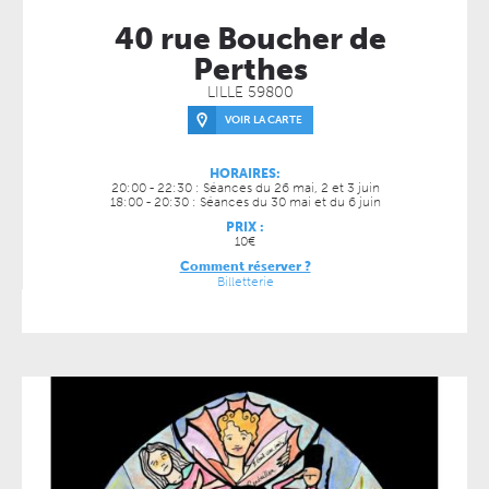
40 rue Boucher de
Perthes
LILLE 59800
VOIR LA CARTE
HORAIRES:
20:00 - 22:30 : Séances du 26 mai, 2 et 3 juin
18:00 - 20:30 : Séances du 30 mai et du 6 juin
PRIX :
10€
Comment réserver ?
Billetterie