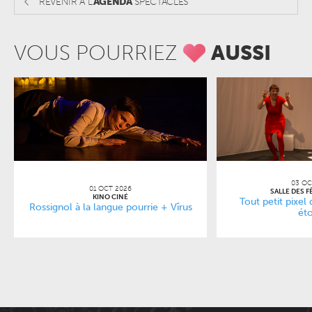
REVENIR A L'
AGENDA
SPECTACLES
VOUS POURRIEZ
AUSSI
03 OC
01 OCT 2026
SALLE DES F
KINO CINÉ
Tout petit pixel 
Rossignol à la langue pourrie + Vîrus
éto