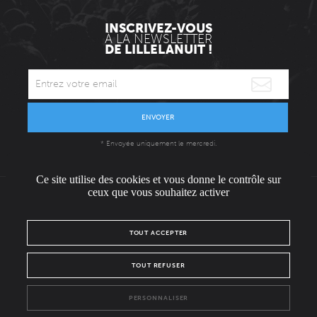
INSCRIVEZ-VOUS
À LA NEWSLETTER
DE LILLELANUIT !
ENVOYER
* Envoyée uniquement le mercredi.
Ce site utilise des cookies et vous donne le contrôle sur
ceux que vous souhaitez activer
L'ÉQUIPE
CONTACT / PRESSE
NOUS REJOINDRE
TOUT ACCEPTER
MENTIONS LÉGALES
POLITIQUE DE CONFIDENTIALITÉ
TOUT REFUSER
NOUS SUIVRE SUR :
PERSONNALISER
Facebook
Instagram