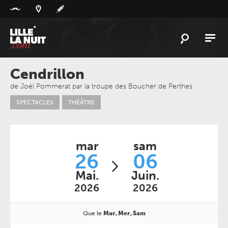
Panneau de gestion des cookies
L'
ACTU
Cendrillon
L'
AGENDA
de Joël Pommerat par la troupe des Boucher de Perthes
SPECTACLES
THÉÂTRE
LES
LIEUX
LIVE
REPORT
À
GAGNER
mar
sam
26
06
PLAYLIST
Mai.
Juin.
LILLELANUIT
2026
2026
Que le
Mar
Mer
Sam