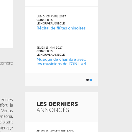
2026
VENDREDI 11 D
CONCERTS
LUNDI 05 AVRIL 2027
LE NOUVEAU SI
CONCERTS
0 ans
À la carte !
LE NOUVEAU SIÈCLE
Récital de flûtes chinoises
de l’ONL
JEUDI 13 MAI 2027
JEUDI 04 FÉVRI
CONCERTS
CONCERTS
LE NOUVEAU SIÈCLE
LE NOUVEAU SI
Musique de chambre avec
Just Play
ptembre
les musiciens de l’ONL #4
cennies
LES DERNIERS
fort la
ANNONCÉS
. Venus
rizona,
alpitant
oignage
 2026
JEUDI 19 NOVEMBRE 2026
MARDI 20 OCT