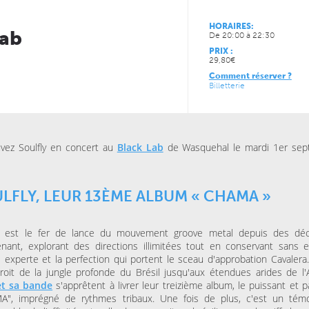
HORAIRES:
VENDREDI 11 DÉCEMBRE 
Lab
De 20:00 à 22:30
CONCERTS
LUNDI 05 AVRIL 2027
LE NOUVEAU SIÈCLE
CONCERTS
PRIX :
À la carte ! – Les 5
LE NOUVEAU SIÈCLE
29,80€
Récital de flûtes chinoises
de l’ONL
Comment réserver ?
Billetterie
JEUDI 13 MAI 2027
JEUDI 04 FÉVRIER 2027
CONCERTS
CONCERTS
LE NOUVEAU SIÈCLE
LE NOUVEAU SIÈCLE
Musique de chambre avec
Just Play
vez Soulfly en concert au
Black Lab
de Wasquehal le mardi 1er se
les musiciens de l’ONL #4
LFLY, LEUR 13ÈME ALBUM « CHAMA »
ly est le fer de lance du mouvement groove metal depuis des dé
nant, explorant des directions illimitées tout en conservant sans ef
é experte et la perfection qui portent le sceau d'approbation Cavalera
roit de la jungle profonde du Brésil jusqu'aux étendues arides de l'A
t sa bande
s'apprêtent à livrer leur treizième album, le puissant et p
A", imprégné de rythmes tribaux. Une fois de plus, c'est un tém
JEUDI 15 OCTOBRE 2026
VENDREDI 06 NOVEMBRE