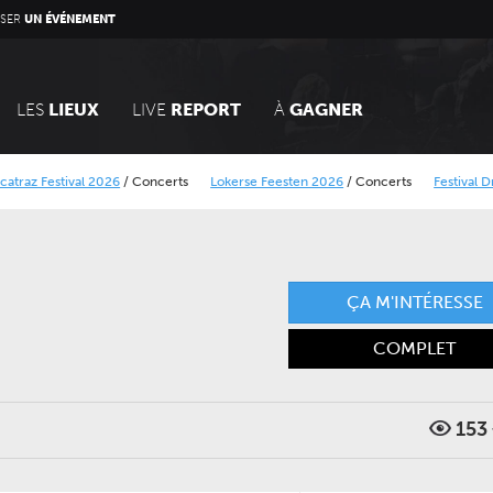
SER
UN ÉVÉNEMENT
LES
LIEUX
LIVE
REPORT
À
GAGNER
ival 2026
/
Concerts
Lokerse Feesten 2026
/
Concerts
Festival Dranouter 2
ue Minier
BB Rock festival 2026
/
Concerts
ÇA M'INTÉRESSE
COMPLET
DIMANCHE 14 MARS 2027
JEUDI 24 SEPTEMBRE 202
153
CONCERTS
CONCERTS
LE NOUVEAU SIÈCLE
LE NOUVEAU SIÈCLE
Voyage symphonique au
Gala des trois chef
cœur des séries