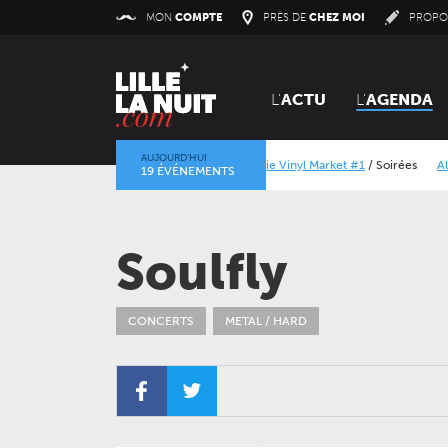
Panneau de gestion des cookies
MON
COMPTE
PRÈS DE
CHEZ MOI
PROPO
L'
ACTU
L'
AGENDA
AUJOURD’HUI
Orangerie Vinyl Market #1
/
Soirées
Alcatraz Fest
19 ÉVÉNEMENTS
La mine dans l’objectif
/
Expositions
/
Centre Historiq
Soulfly
CONCERTS
METAL / HARD
JEUDI 24 SEPTEMBRE 2026
CONCERTS
LE NOUVEAU SIÈCLE
Gala des trois chefs