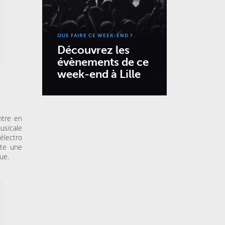
QUE FAIRE CE WEEK-END ?
Découvrez les
évènements de ce
week-end à Lille
ntre en
usicale
électro
rte une
ue.