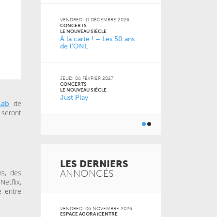
VENDREDI 11 DÉCEMBRE 2026
CONCERTS
LUNDI 05 AVRIL
LE NOUVEAU SIÈCLE
CONCERTS
À la carte ! – Les 50 ans
LE NOUVEAU SI
inoises
de l’ONL
Récital de f
JEUDI 04 FÉVRIER 2027
JEUDI 13 MAI 2
CONCERTS
CONCERTS
LE NOUVEAU SIÈCLE
LE NOUVEAU SI
re avec
Just Play
Musique de
Lab
de
’ONL #4
les musicie
 seront
LES DERNIERS
ANNONCÉS
ms, des
etflix,
e entre
VENDREDI 06 NOVEMBRE 2026
SAMEDI 31 OCT
ESPACE AGORA (CENTRE
LA BULLE CAFÉ