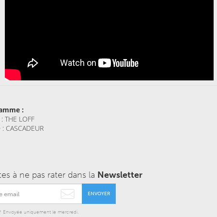
ramme :
 : THE LOFF
 : CASCADEUR
tes à ne pas rater dans la
Newsletter
ENVOYER
* Envoyée uniquement le mercredi.