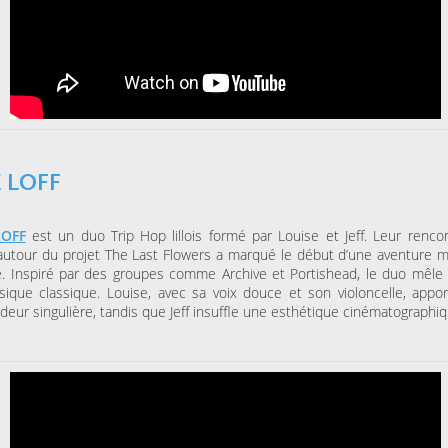
 LOFF
LOFF
est un duo Trip Hop lillois formé par Louise et Jeff. Leur renco
utour du projet The Last Flowers a marqué le début d’une aventure m
. Inspiré par des groupes comme Archive et Portishead, le duo mêle 
ique classique. Louise, avec sa voix douce et son violoncelle, appo
deur singulière, tandis que Jeff insuffle une esthétique cinématographiq