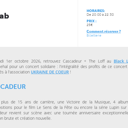
HORAIRES:
VENDREDI 11 DÉCEMBRE 2026
Lab
De 20:00 à 22:30
CONCERTS
LUNDI 05 AVRIL 2027
LE NOUVEAU SIÈCLE
CONCERTS
PRIX :
À la carte ! – Les 50 ans
LE NOUVEAU SIÈCLE
25€
de l’ONL
Récital de flûtes ch
Comment réserver ?
Billetterie
JEUDI 04 FÉVRIER 2027
JEUDI 13 MAI 2027
CONCERTS
CONCERTS
LE NOUVEAU SIÈCLE
LE NOUVEAU SIÈCLE
Just Play
Musique de chamb
udi 1er octobre 2026, retrouvez Cascadeur + The Loff au
Black 
les musiciens de l
hal pour un concert solidaire : l'intégralité des profits de ce concert
és à l'association
UKRAINE DE COEUR
!
SCADEUR
 plus de 15 ans de carrière, une Victoire de la Musique, 4 albu
itions pour le film Le Sens de la Fête ou encore la série Lupin sur N
deur revient sur scène avec une tournée anniversaire exceptionnell
n brute et création nouvelle.
MERCREDI 21 OCTOBRE 2026
JEUDI 15 OCTOBRE 2026
L'ANTRE-2 - LILLE 2
BU AGORA