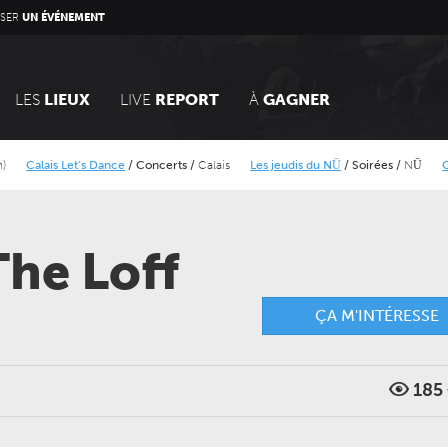
SER
UN ÉVÉNEMENT
LES
LIEUX
LIVE
REPORT
À
GAGNER
alais Let’s Dance
/
Concerts
/
Calais
Les jeudis du NŪ
/
Soirées
/
NŪ
Olt Riv
s
he Loff
ÇA M'INTÉRESSE
JEUDI 24 SEPTEMBRE 2026
DIMANCHE 14 MARS 2027
185
CONCERTS
CONCERTS
LE NOUVEAU SIÈCLE
LE NOUVEAU SIÈCLE
Gala des trois chefs
Voyage symphoniq
cœur des séries