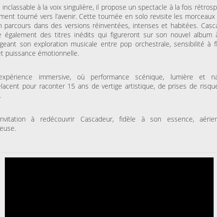
L’amour est déclaré
Toutes les choses
e inclassable à la voix singulière, il propose un spectacle à la fois rétrosp
géniales
ment tourné vers l’avenir. Cette tournée en solo revisite les morceaux
 parcours dans des versions réinventées, intenses et habitées. Casc
e également des titres inédits qui figureront sur son nouvel album à
MARDI 20 OCTOBRE 2026
geant son exploration musicale entre pop orchestrale, sensibilité à f
FACULTÉ DES SCIENCES
JURIDIQUES, POLITIQUES ET
t puissance émotionnelle.
SOCIALES DE LILLE
Naz
xpérience immersive, où performance scénique, lumière et nar
elacent pour raconter 15 ans de vertige artistique, de prises de risqu
VENDREDI 16 OCTOBRE 2026
.
LE GRAND SUD
Pourquoi mon père ne
m’a pas appris l’arabe ?
nvitation à redécouvrir Cascadeur, fidèle à son essence, aéri
euse.