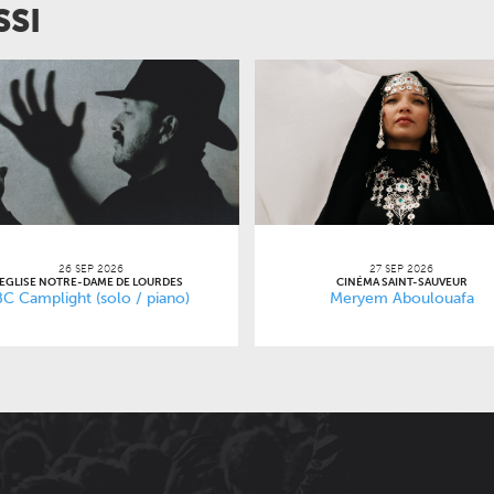
SSI
26 SEP 2026
27 SEP 2026
EGLISE NOTRE-DAME DE LOURDES
CINÉMA SAINT-SAUVEUR
BC Camplight (solo / piano)
Meryem Aboulouafa