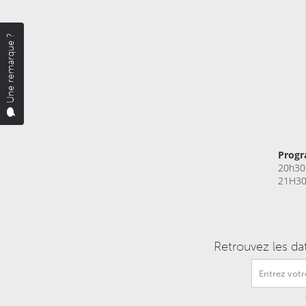
Une remarque ?
Prog
20h30
21H30
Retrouvez les da