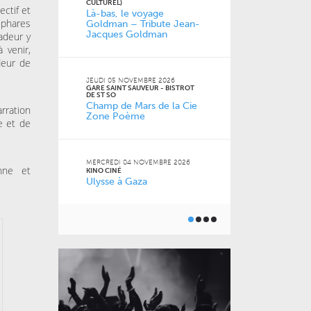
CULTUREL)
Skraeckoedl
ectif et
Là-bas, le voyage
la Bulle Caf
 phares
Goldman – Tribute Jean-
Jacques Goldman
adeur y
 venir,
leur de
JEUDI 19 NOVE
THÉÂTRE MASS
JEUDI 05 NOVEMBRE 2026
Surtout pas 
GARE SAINT SAUVEUR - BISTROT
DE ST SO
Champ de Mars de la Cie
ration
Zone Poème
e et de
SAMEDI 24 OCT
THÉÂTRE DE L'
BARRIÈRE LILLE
Laurent Vou
MERCREDI 04 NOVEMBRE 2026
enne et
KINO CINÉ
Ulysse à Gaza