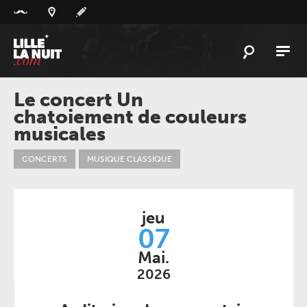
Panneau de gestion des cookies
L'
ACTU
Le concert Un
chatoiement de couleurs
L'
AGENDA
musicales
LES
LIEUX
CONCERTS
MUSIQUE CLASSIQUE
LIVE
REPORT
À
GAGNER
jeu
PLAYLIST
07
LILLELANUIT
Mai.
2026