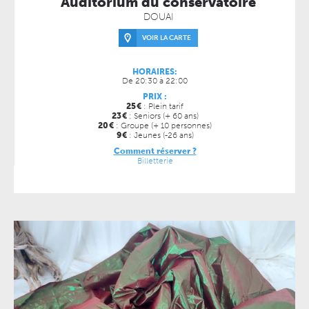
Auditorium du conservatoire
DOUAI
VOIR LA CARTE
HORAIRES:
De 20:30 à 22:00
PRIX :
25
€
: Plein tarif
23
€
: Seniors (+ 60 ans)
20
€
: Groupe (+ 10 personnes)
9
€
: Jeunes (-26 ans)
Comment réserver ?
Billetterie