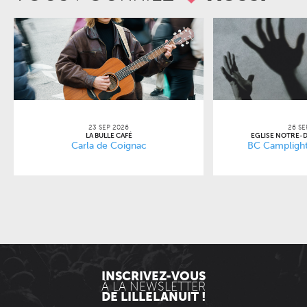
23 SEP 2026
26 SE
LA BULLE CAFÉ
EGLISE NOTRE-
Carla de Coignac
BC Camplight 
INSCRIVEZ-VOUS
À LA NEWSLETTER
DE LILLELANUIT !