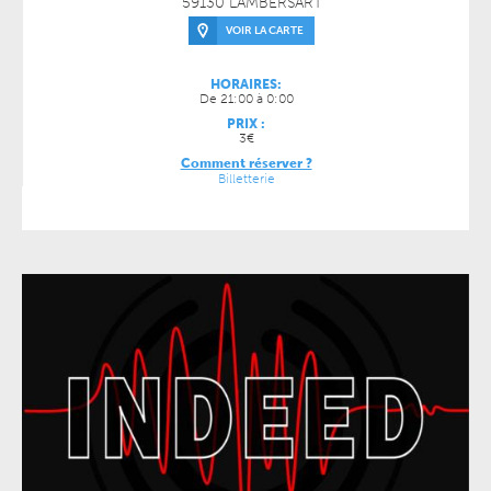
59130 LAMBERSART
VOIR LA CARTE
HORAIRES:
De 21:00 à 0:00
PRIX :
3€
Comment réserver ?
Billetterie