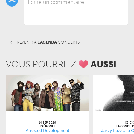
REVENIR A L'
AGENDA
CONCERTS
VOUS POURRIEZ
AUSSI
14 SEP 2026
02 OC
L'AÉRONEF
LA CONDITI
Arrested Development
Jazzy Bazz à la 