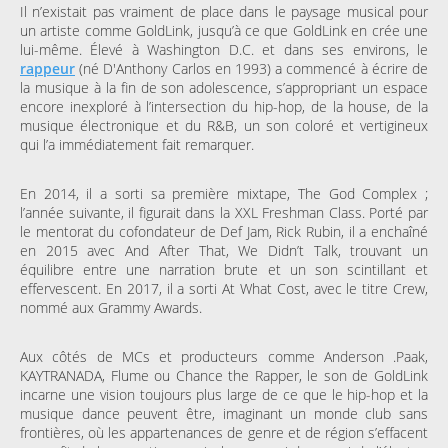
Il n’existait pas vraiment de place dans le paysage musical pour
un artiste comme GoldLink, jusqu’à ce que GoldLink en crée une
lui-même. Élevé à Washington D.C. et dans ses environs, le
rappeur
(né D'Anthony Carlos en 1993) a commencé à écrire de
la musique à la fin de son adolescence, s’appropriant un espace
encore inexploré à l’intersection du hip-hop, de la house, de la
musique électronique et du R&B, un son coloré et vertigineux
qui l’a immédiatement fait remarquer.
En 2014, il a sorti sa première mixtape, The God Complex ;
l’année suivante, il figurait dans la XXL Freshman Class. Porté par
le mentorat du cofondateur de Def Jam, Rick Rubin, il a enchaîné
en 2015 avec And After That, We Didn’t Talk, trouvant un
équilibre entre une narration brute et un son scintillant et
effervescent. En 2017, il a sorti At What Cost, avec le titre Crew,
nommé aux Grammy Awards.
Aux côtés de MCs et producteurs comme Anderson .Paak,
KAYTRANADA, Flume ou Chance the Rapper, le son de GoldLink
incarne une vision toujours plus large de ce que le hip-hop et la
musique dance peuvent être, imaginant un monde club sans
frontières, où les appartenances de genre et de région s’effacent