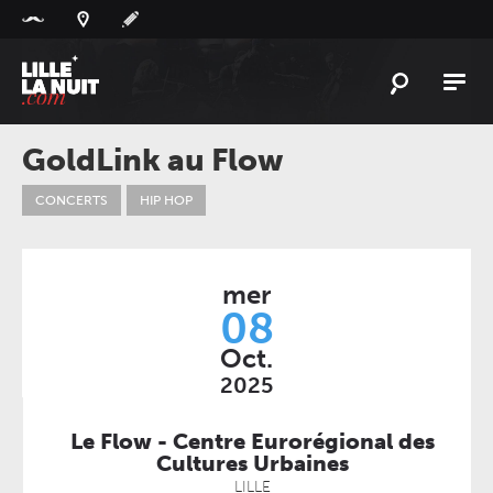
Panneau de gestion des cookies
L'
ACTU
GoldLink au Flow
L'
AGENDA
CONCERTS
HIP HOP
LES
LIEUX
LIVE
REPORT
mer
À
GAGNER
08
Oct.
PLAYLIST
LILLELANUIT
2025
Le Flow - Centre Eurorégional des
Cultures Urbaines
LILLE