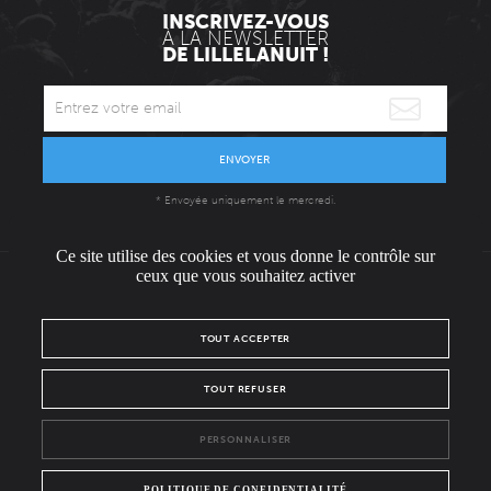
INSCRIVEZ-VOUS
À LA NEWSLETTER
DE LILLELANUIT !
ENVOYER
* Envoyée uniquement le mercredi.
Ce site utilise des cookies et vous donne le contrôle sur
ceux que vous souhaitez activer
L'ÉQUIPE
CONTACT / PRESSE
NOUS REJOINDRE
TOUT ACCEPTER
MENTIONS LÉGALES
POLITIQUE DE CONFIDENTIALITÉ
TOUT REFUSER
NOUS SUIVRE SUR :
PERSONNALISER
Facebook
Instagram
POLITIQUE DE CONFIDENTIALITÉ