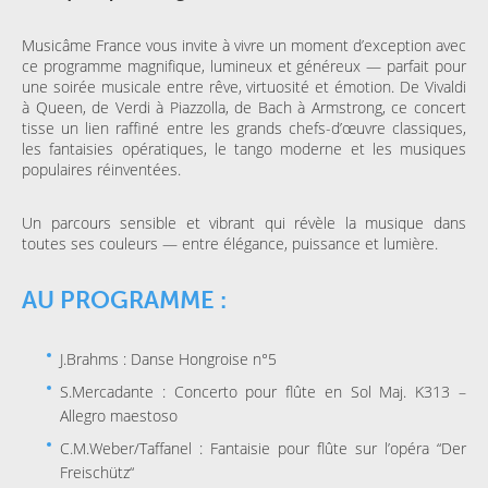
Musicâme France vous invite à vivre un moment d’exception avec
ce programme magnifique, lumineux et généreux — parfait pour
une soirée musicale entre rêve, virtuosité et émotion. De Vivaldi
à Queen, de Verdi à Piazzolla, de Bach à Armstrong, ce concert
tisse un lien raffiné entre les grands chefs-d’œuvre classiques,
les fantaisies opératiques, le tango moderne et les musiques
populaires réinventées.
Un parcours sensible et vibrant qui révèle la musique dans
toutes ses couleurs — entre élégance, puissance et lumière.
AU PROGRAMME :
J.Brahms : Danse Hongroise n°5
S.Mercadante : Concerto pour flûte en Sol Maj. K313 –
Allegro maestoso
C.M.Weber/Taffanel : Fantaisie pour flûte sur l’opéra “Der
Freischütz“