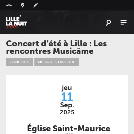
Panneau de gestion des cookies
L'
ACTU
Concert d’été à Lille : Les
rencontres Musicâme
L'
AGENDA
LES
LIEUX
CONCERTS
MUSIQUE CLASSIQUE
LIVE
REPORT
À
GAGNER
jeu
11
PLAYLIST
LILLELANUIT
Sep.
2025
Église Saint-Maurice