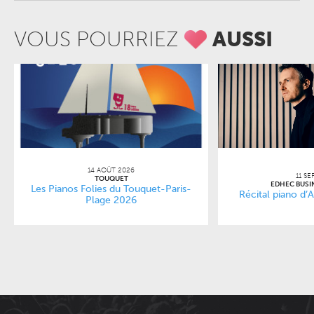
VOUS POURRIEZ
AUSSI
14 AOÛT 2026
11 SE
TOUQUET
EDHEC BUSI
Les Pianos Folies du Touquet-Paris-
Récital piano d’
Plage 2026