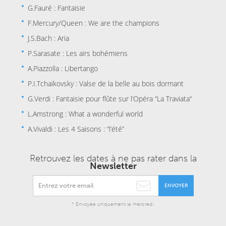
G.Fauré : Fantaisie
F.Mercury/Queen : We are the champions
J.S.Bach : Aria
P.Sarasate : Les airs bohémiens
A.Piazzolla : Libertango
P.I.Tchaïkovsky : Valse de la belle au bois dormant
G.Verdi : Fantaisie pour flûte sur l’Opéra “La Traviata“
L.Amstrong : What a wonderful world
A.Vivaldi : Les 4 Saisons : “l’été”
Retrouvez les dates à ne pas rater dans la
Newsletter
ENVOYER
* Envoyée uniquement le mercredi.