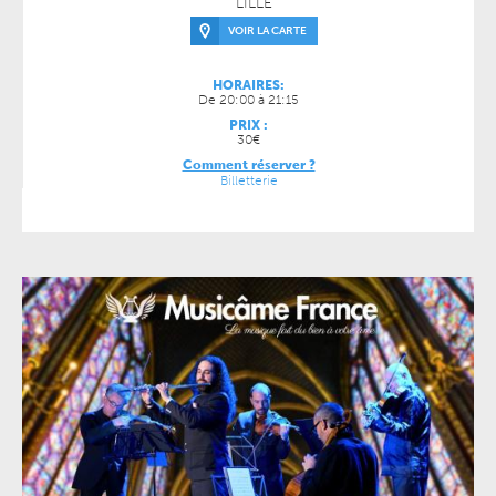
LILLE
VOIR LA CARTE
HORAIRES:
De 20:00 à 21:15
PRIX :
30€
Comment réserver ?
Billetterie