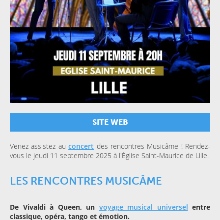
SITE WEB
Venez assistez au
concert
des rencontres Musicâme ! Rendez-
vous le jeudi 11 septembre 2025 à l'Église Saint-Maurice de Lille.
LES RENCONTRES MUSICÂME
De Vivaldi à Queen, un
voyage musical universel
entre
classique, opéra, tango et émotion.