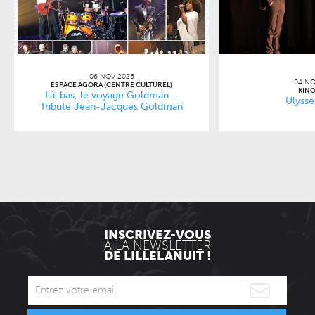
06 NOV 2026
04 NO
ESPACE AGORA (CENTRE CULTUREL)
KINO
Là-bas, le voyage Goldman –
Ulysse
Tribute Jean-Jacques Goldman
INSCRIVEZ-VOUS
À LA NEWSLETTER
DE LILLELANUIT !