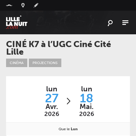
Panneau de gestion des cookies
L'
ACTU
CINÉ K7 à l’UGC Ciné Cité
Lille
L'
AGENDA
LES
LIEUX
CINÉMA
PROJECTIONS
LIVE
REPORT
À
GAGNER
lun
lun
27
18
PLAYLIST
LILLELANUIT
Avr.
Mai.
2026
2026
Que le
Lun