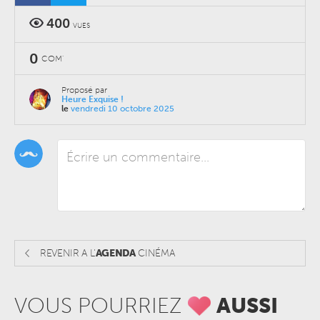
400
VUES
0
COM'
Proposé par
Heure Exquise !
le
vendredi 10 octobre 2025
REVENIR A L'
AGENDA
CINÉMA
VOUS POURRIEZ
AUSSI