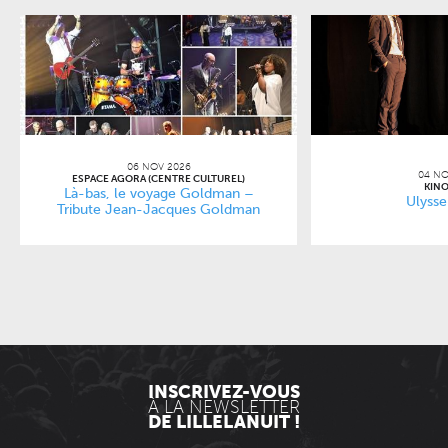
06 NOV 2026
04 NO
ESPACE AGORA (CENTRE CULTUREL)
KINO
Là-bas, le voyage Goldman –
Ulysse
Tribute Jean-Jacques Goldman
INSCRIVEZ-VOUS
À LA NEWSLETTER
DE LILLELANUIT !