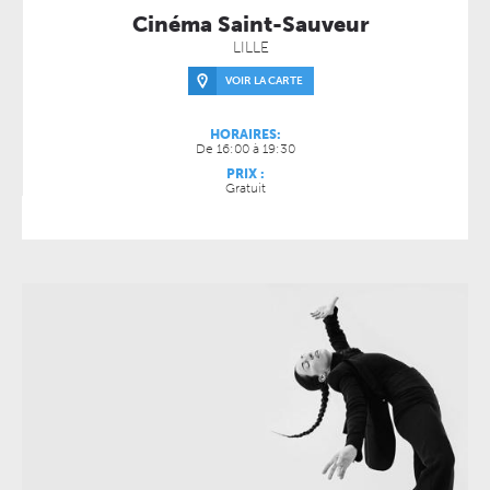
Cinéma Saint-Sauveur
LILLE
VOIR LA CARTE
HORAIRES:
De 16:00 à 19:30
PRIX :
Gratuit