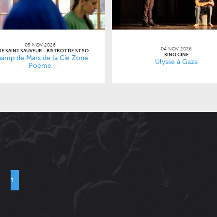
05 NOV 2026
04 NOV 2026
E SAINT SAUVEUR - BISTROT DE ST SO
KINO CINÉ
amp de Mars de la Cie Zone
Ulysse à Gaza
Poème
VOYER