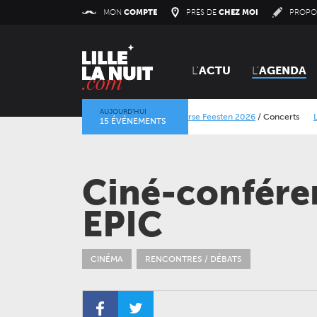
Panneau de gestion des cookies
MON
COMPTE
PRÈS DE
CHEZ MOI
PROPO
L'
ACTU
L'
AGENDA
AUJOURD’HUI
Lokerse Feesten 2026
/
Concerts
Le Calais Str
15 ÉVÉNEMENTS
La mine dans l’objectif
/
Expositions
/
Centre Hist
Ciné-confére
EPIC
CINÉMA
RENCONTRES / DÉBATS