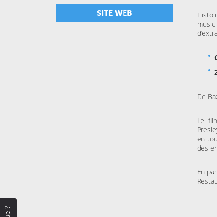
SITE WEB
Histo
musici
d’extr
De Baz
Le fi
Presle
en tou
des en
En par
Restau