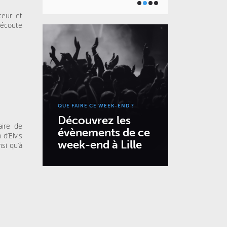
teur et
’écoute
QUE FAIRE CE WEEK-END ?
Découvrez les
aire de
évènements de ce
d’Elvis
week-end à Lille
si qu’à