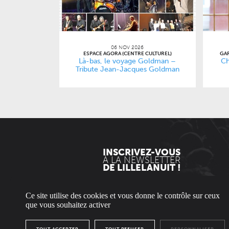
06 NOV 2026
ESPACE AGORA (CENTRE CULTUREL)
GAR
Là-bas, le voyage Goldman –
Ch
Tribute Jean-Jacques Goldman
INSCRIVEZ-VOUS
À LA NEWSLETTER
DE LILLELANUIT !
EN
Ce site utilise des cookies et vous donne le contrôle sur ceux
que vous souhaitez activer
* Envoyée uniquement le mercredi.