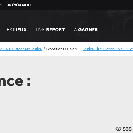
SER
UN ÉVÉNEMENT
LES
LIEUX
LIVE
REPORT
À
GAGNER
eet Art Festival
/
Expositions
/
Calais
Festival Lille Clef de Soleil 2026
/
Concert
orique Minier
Alcatraz Festival 2026
/
Concerts
nce :
535