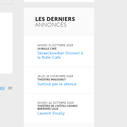
LES DERNIERS
ANNONCÉS
 2026
SAMEDI 31 OCTOBRE 2026
MERCREDI 21 O
LA BULLE CAFÉ
L'ANTRE-2 - LIL
Skraeckoedlan (Stoner) à
L’amour est
la Bulle Café
 Jean-
MARDI 20 OCT
FACULTÉ DES S
JEUDI 19 NOVEMBRE 2026
JURIDIQUES, P
THÉÂTRE MASSENET
SOCIALES DE LI
6
Surtout pas le silence
Naz
ISTROT
noy
de
la Cie
SAMEDI 24 OCTOBRE 2026
VENDREDI 16 O
THÉÂTRE DE L'HÔTEL CASINO
LE GRAND SUD
BARRIÈRE LILLE
Pourquoi m
Laurent Voulzy
m’a pas appr
 2026