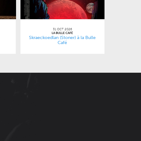
31 OCT 2026
LA BULLE CAFÉ
Skraeckoedlan (Stoner) à la Bulle
Café