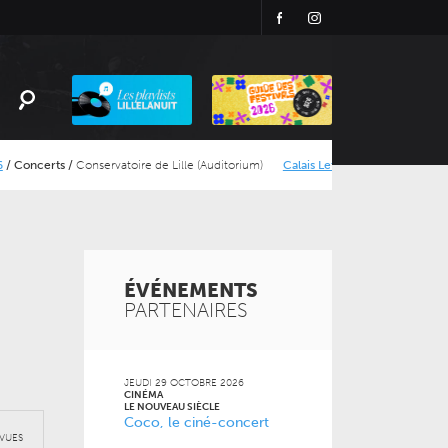
Facebook
Instagram
Playlist
LillelaNuit
s
/
Conservatoire de Lille (Auditorium)
Calais Let’s Dance
/
Concerts
/
Calais
ÉVÉNEMENTS
PARTENAIRES
JEUDI 29 OCTOBRE 2026
CINÉMA
LE NOUVEAU SIÈCLE
Coco, le ciné-concert
VUES