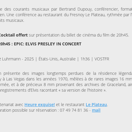
ire des courants musicaux par Bertrand Dupouy, conférencier, forma
en. Une conférence au restaurant du Fresnoy Le Plateau, rythmée par l
aits musicaux.
Cocktail offert
sur présentation du billet de cinéma du film de 20h45.
20h45 : EPIC: ELVIS PRESLEY IN CONCERT
 Luhrmann - 2025 | États-Unis, Australie | 1h36 | VOSTFR
lm présente des images longtemps perdues de la résidence légend
y à Las Vegas dans les années 1970, mêlées à de rares images 16 mm 
rnée, et à de précieux 8 mm provenant des archives de Graceland, ain
registrements d’Elvis racontant « sa version de l’histoire ».
tenariat avec
Heure exquise!
et le restaurant
Le Plateau
.
ration possible sur réservation : 07 49 74 81 36 -
mail