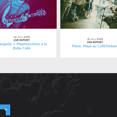
22 JUIL 2026
15 JUIL 2026
LIVE REPORT
LIVE REPORT
rgarita + Mephistofeles à la
Manic Maya au Caf&Diskair
Bulle Café
VOYER