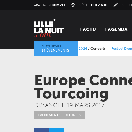
Panneau de gestion des cookies
MON
COMPTE
PRÈS DE
CHEZ MOI
PROPO
L'
ACTU
L'
AGENDA
AUJOURD’HUI
Lokerse Feesten 2026
/
Concerts
Festival Dranout
14 ÉVÉNEMENTS
La mine dans l’objectif
/
Expositions
/
Centre Historiqu
Europe Connex
Tourcoing
DIMANCHE 19 MARS 2017
EVÉNEMENTS CULTURELS