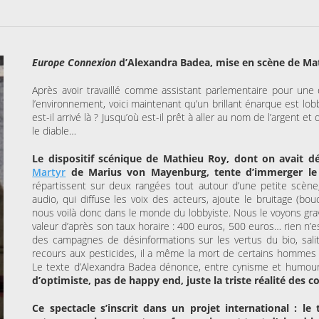
Europe Connexion
d’Alexandra Badea, mise en scène de Ma
Après avoir travaillé comme assistant parlementaire pour u
l’environnement, voici maintenant qu’un brillant énarque est l
est-il arrivé là ? Jusqu’où est-il prêt à aller au nom de l’argent 
le diable…
Le dispositif scénique de Mathieu Roy, dont on avait dé
Martyr
de Marius von Mayenburg, tente d’immerger le
répartissent sur deux rangées tout autour d’une petite scène
audio, qui diffuse les voix des acteurs, ajoute le bruitage (b
nous voilà donc dans le monde du lobbyiste. Nous le voyons grav
valeur d’après son taux horaire : 400 euros, 500 euros… rien n’es
des campagnes de désinformations sur les vertus du bio, salit
recours aux pesticides, il a même la mort de certains hommes su
Le texte d’Alexandra Badea dénonce, entre cynisme et humour no
d’optimiste, pas de happy end, juste la triste réalité des 
Ce spectacle s’inscrit dans un projet international : l