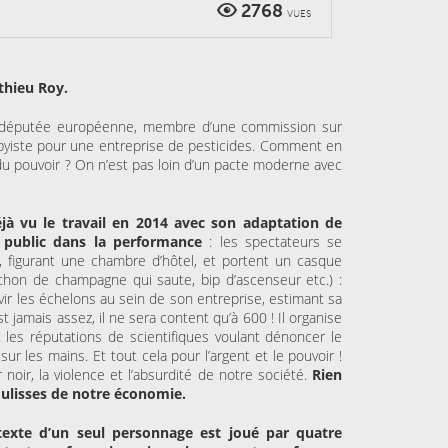
2768
VUES
thieu Roy.
ne députée européenne, membre d’une commission sur
obbyiste pour une entreprise de pesticides. Comment en
et du pouvoir ? On n’est pas loin d’un pacte moderne avec
jà vu le travail en 2014 avec son adaptation de
 public dans la performance
: les spectateurs se
, figurant une chambre d’hôtel, et portent un casque
ouchon de champagne qui saute, bip d’ascenseur etc.) :
ir les échelons au sein de son entreprise, estimant sa
t jamais assez, il ne sera content qu’à 600 ! Il organise
 les réputations de scientifiques voulant dénoncer le
r les mains. Et tout cela pour l’argent et le pouvoir !
ir, la violence et l’absurdité de notre société.
Rien
coulisses de notre économie.
e texte d’un seul personnage est joué par quatre