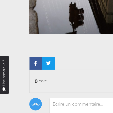
Une remarque ?
0
COM'