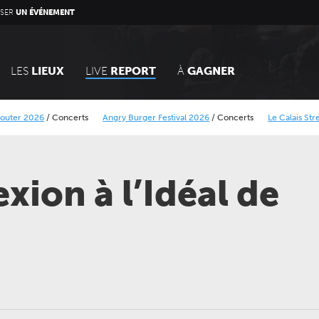
SER
UN ÉVÉNEMENT
LES
LIEUX
LIVE
REPORT
À
GAGNER
er 2026
/
Concerts
Angry Burger Festival 2026
/
Concerts
Le Calais Street Ar
e Minier
Alcatraz Festival 2026
/
Concerts
ion à l’Idéal de