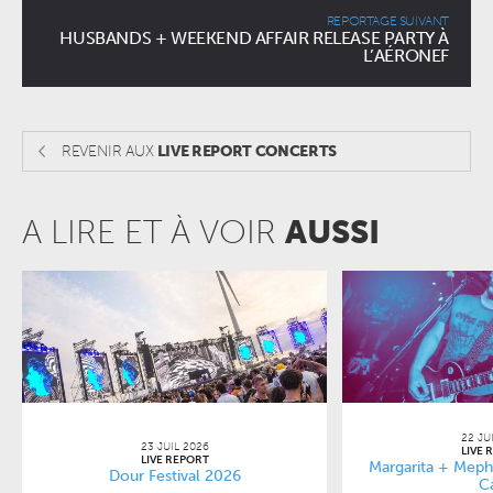
REPORTAGE SUIVANT
HUSBANDS + WEEKEND AFFAIR RELEASE PARTY À
L’AÉRONEF
REVENIR AUX
LIVE REPORT CONCERTS
A LIRE ET À VOIR
AUSSI
22 JU
23 JUIL 2026
LIVE 
LIVE REPORT
Margarita + Mephi
Dour Festival 2026
C