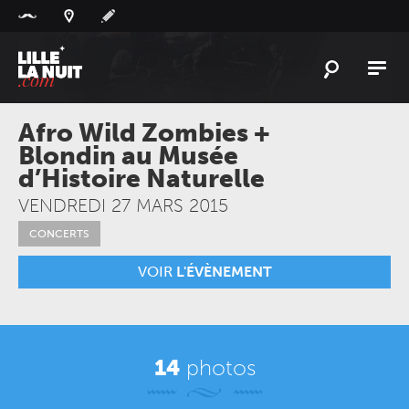
Panneau de gestion des cookies
L'
ACTU
Afro Wild Zombies +
Blondin au Musée
L'
AGENDA
d’Histoire Naturelle
LES
LIEUX
VENDREDI 27 MARS 2015
LIVE
REPORT
CONCERTS
À
GAGNER
VOIR
L'ÉVÈNEMENT
PLAYLIST
LILLELANUIT
14
photos