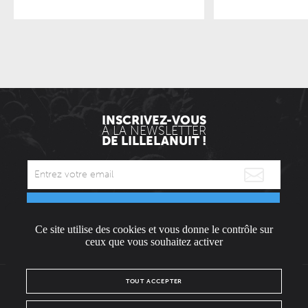
INSCRIVEZ-VOUS
À LA NEWSLETTER
DE LILLELANUIT !
ENVOYER
Ce site utilise des cookies et vous donne le contrôle sur
* Envoyée uniquement le mercredi.
ceux que vous souhaitez activer
TOUT ACCEPTER
L'ÉQUIPE
CONTACT / PRESSE