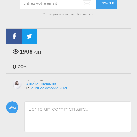
ENVOYER
* Envoyée uniquement le mercredi.
1908
VUES
0
COM'
Rédigé par
Aurélie LillelaNuit
le
jeudi 22 octobre 2020