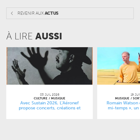
REVENIR AUX
ACTUS
À LIRE
AUSSI
03 JUIL 2026
19 JU
CULTURE
MUSIQUE
MUSIQUE
SOR
Avec Sustain 2026, L’Aéronef
Romain Watson d
propose concerts, créations et
mi-temps », un 
forums pour repenser la culture
profondém