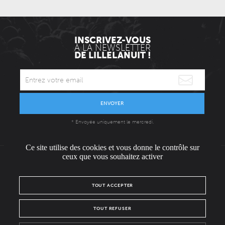
INSCRIVEZ-VOUS
À LA NEWSLETTER
DE LILLELANUIT !
ENVOYER
* Envoyée uniquement le mercredi.
Ce site utilise des cookies et vous donne le contrôle sur
ceux que vous souhaitez activer
L'ÉQUIPE
CONTACT / PRESSE
NOUS REJOINDRE
TOUT ACCEPTER
MENTIONS LÉGALES
POLITIQUE DE CONFIDENTIALITÉ
TOUT REFUSER
NOUS SUIVRE SUR :