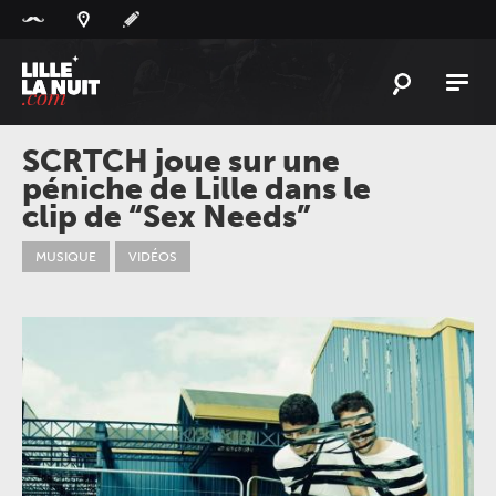
Panneau de gestion des cookies
L'
ACTU
SCRTCH joue sur une
péniche de Lille dans le
L'
AGENDA
clip de “Sex Needs”
LES
LIEUX
MUSIQUE
VIDÉOS
LIVE
REPORT
À
GAGNER
PLAYLIST
LILLELANUIT