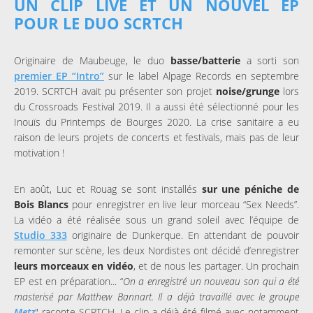
UN CLIP LIVE ET UN NOUVEL EP
POUR LE DUO SCRTCH
Originaire de Maubeuge, le duo
basse/batterie
a sorti son
premier EP “Intro”
sur le label Alpage Records en septembre
2019. SCRTCH avait pu présenter son projet
noise/grunge
lors
du Crossroads Festival 2019. Il a aussi été sélectionné pour les
Inouïs du Printemps de Bourges 2020. La crise sanitaire a eu
raison de leurs projets de concerts et festivals, mais pas de leur
motivation !
En août, Luc et Rouag se sont installés
sur une péniche de
Bois Blancs
pour enregistrer en live leur morceau “Sex Needs”.
La vidéo a été réalisée sous un grand soleil avec l’équipe de
Studio 333
originaire de Dunkerque. En attendant de pouvoir
remonter sur scène, les deux Nordistes ont décidé d’enregistrer
leurs morceaux en vidéo
, et de nous les partager. Un prochain
EP est en préparation... “
On a enregistré un nouveau son qui a été
masterisé par Matthew Bannart. Il a déjà travaillé avec le groupe
Metz
" raconte SCRTCH. Le clip a déjà été filmé avec notamment