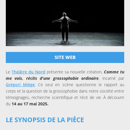
SITE WEB
Le
Théâtre du Nord
présente sa nouvelle création,
Comme tu
me vois, récits d'une grossophobie ordinaire
, incarné par
Grégori Miège
. Ce seul en scène questionne le rapport au
corps et la question de la grossophobie dans notre société entre
témoignages, recherche scientifique et récit de vie. À découvrir
du
14 au 17 mai 2025.
LE SYNOPSIS DE LA PIÈCE