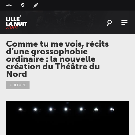
Panneau de gestion des cookies
L'
ACTU
Comme tu me vois, récits
d’une grossophobie
L'
AGENDA
ordinaire : la nouvelle
LES
LIEUX
création du Théâtre du
Nord
LIVE
REPORT
À
GAGNER
CULTURE
PLAYLIST
LILLELANUIT