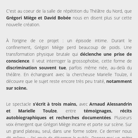
C'est au coeur de la salle de répétition du Théâtre du Nord, que
Grégori Miège et David Bobée
nous en disent plus sur cette
nouvelle création.
À l’origine de ce projet : un épisode intime. Durant le
confinement, Grégori Miège perd beaucoup de poids. Une
transformation physique brutale qui
déclenche une prise de
conscience
. Il veut interroger la grossophobie, cette forme de
discrimination souvent tue
, parfois même niée, au-delà du
théâtre. En échangeant avec la chercheuse Marielle Toulze, il
découvre que le sujet reste encore très peu traité,
notamment
sur scène.
Le spectacle
s’écrit à trois mains,
avec
Arnaud Alessandrin
et Marielle Toulze
, entre
témoignages, récits
autobiographiques et recherches documentées
. Plusieurs
voix émergent que Grégori Miège incarne et porte sur scène. Sur
un grand plateau, seul, dans une forme sobre. Ce dernier nous
dit même
« J’ai envie de désarmer le public. Donnez-moi un mètre