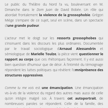
Le public du Théâtre du Nord l’a vu, bouleversant en M.
Dimanche dans le
Dom Juan
de David Bobée. Un rôle qui
abordait frontalement
la violence de la grossophobie
. Grégori
Miège s’empare de ce sujet, seul en scène, dans un spectacle
d’
une grande pudeur
.
L’acteur met le doigt sur les
ressorts grossophobes
qui
s’insinuent dans les discours les plus ordinaires. Documentée
par le travail sociologique d’
Arnaud Alessandrin
et
sémiologique de
Marielle Toulze
, la pièce vient
questionner le
rapport au corps
que ces rhétoriques façonnent. Il y est aussi
bien question d’humour que de désir. À l’intimité du témoignage
répondent les luttes politiques qui révèlent l’o
mniprésence des
structures oppressives
.
Comme tu me vois
est
une émancipation
. Une émancipation
vis-à-vis de la violence du regard des autres mais aussi de celle
qu’on intègre malgré soi. À travers
cet autoportrait
, de
nombreuses paroles se répondent. Celle de la famille, des