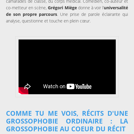
camarades de classe, du corps médical. Comédien, co-auteur et
co-metteur en scène,
Grégori Miège
donne à voir l’
universalité
de son propre parcours
. Une prise de parole éclairante qui
analyse, questionne et touche en plein cœur.
COMME TU ME VOIS, RÉCITS D'UNE
GROSSOPHOBIE ORDINAIRE : LA
GROSSOPHOBIE AU COEUR DU RÉCIT