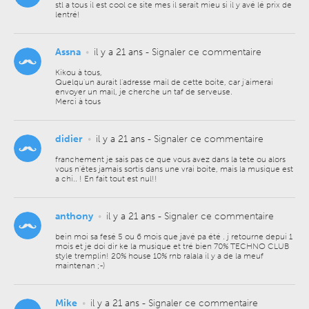
stl a tous il est cool ce site mes il serait mieu si il y avé lé prix de
lentré!
Assna
•
il y a 21 ans
-
Signaler ce commentaire
Kikou à tous,
Quelqu'un aurait l'adresse mail de cette boite, car j'aimerai
envoyer un mail, je cherche un taf de serveuse.
Merci à tous
didier
•
il y a 21 ans
-
Signaler ce commentaire
franchement je sais pas ce que vous avez dans la tete ou alors
vous n'êtes jamais sortis dans une vrai boite, mais la musique est
a chi.. ! En fait tout est nul!!
anthony
•
il y a 21 ans
-
Signaler ce commentaire
bein moi sa fesé 5 ou 6 mois que javé pa été . j retourne depui 1
mois et je doi dir ke la musique et tré bien 70% TECHNO CLUB
style tremplin! 20% house 10% rnb ralala il y a de la meuf
maintenan ;-)
Mike
•
il y a 21 ans
-
Signaler ce commentaire