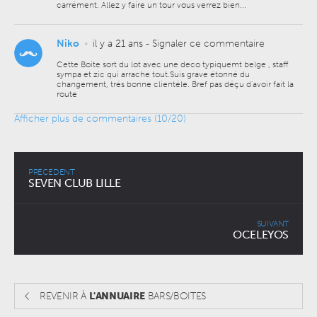
carrément. Allez y faire un tour vous verrez bien...
Niko
•
il y a 21 ans
-
Signaler ce commentaire
Cette Boite sort du lot avec une deco typiquemt belge , staff
sympa et zic qui arrache tout.Suis grave étonné du
changement, trés bonne clientéle. Bref pas déçu d'avoir fait la
route
Afficher plus de commentaires (
10
/20)
PRÉCÉDENT
SEVEN CLUB LILLE
SUIVANT
OCELEYOS
REVENIR À
L'ANNUAIRE
BARS/BOITES