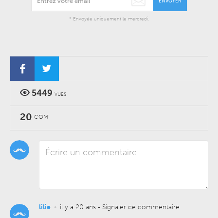
ENVOYER
* Envoyée uniquement le mercredi.
5449
VUES
20
COM'
lilie
•
il y a 20 ans
-
Signaler ce commentaire