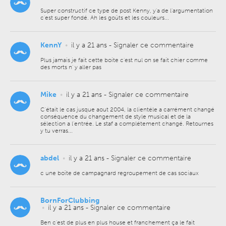
Super constructif ce type de post Kenny, y'a de l'argumentation
c'est super fondé. Ah les goûts et les couleurs...
KennY
•
il y a 21 ans
-
Signaler ce commentaire
Plus jamais je fait cette boite c'est nul on se fait chier comme
des morts n' y aller pas
Mike
•
il y a 21 ans
-
Signaler ce commentaire
C'était le cas jusque aout 2004, la clientéle a carrément changé
conséquence du changement de style musical et de la
sélection a l'entrée. Le staf a complétement changé. Retournes
y tu verras...
abdel
•
il y a 21 ans
-
Signaler ce commentaire
c une boîte de campagnard regroupement de cas sociaux
BornForClubbing
•
il y a 21 ans
-
Signaler ce commentaire
Ben c'est de plus en plus house et franchement ça le fait