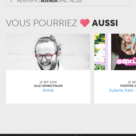
REVENIR A L'
AGENDA
SPECTACLES
VOUS POURRIEZ
AUSSI
19 SEP 2026
19 SE
LILLE GRAND PALAIS
THÉÂTRE 
Antek
Juliette Katz