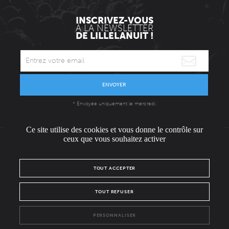
INSCRIVEZ-VOUS
À LA NEWSLETTER
DE LILLELANUIT !
ENVOYER
* Envoyée uniquement le mercredi.
Ce site utilise des cookies et vous donne le contrôle sur
ceux que vous souhaitez activer
L'ÉQUIPE
CONTACT / PRESSE
NOUS REJOINDRE
TOUT ACCEPTER
MENTIONS LÉGALES
POLITIQUE DE CONFIDENTIALITÉ
TOUT REFUSER
NOUS SUIVRE SUR :
PERSONNALISER
Facebook
Instagram