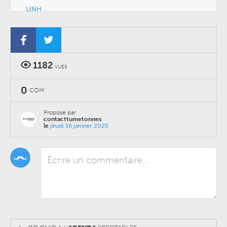
LINH
CONCERTS
-
MARDI 06 OCTOBRE 2026
-
THÉÂTRE SÉBASTOPOL
1182
VUES
0
COM'
Proposé par
contacttumetonnes
le
jeudi 16 janvier 2025