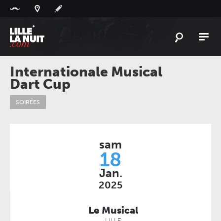
Panneau de gestion des cookies
L'
ACTU
Internationale Musical
Dart Cup
L'
AGENDA
LES
LIEUX
SOIRÉES
LIVE
REPORT
À
GAGNER
sam
18
PLAYLIST
LILLELANUIT
Jan.
2025
Le Musical
LILLE