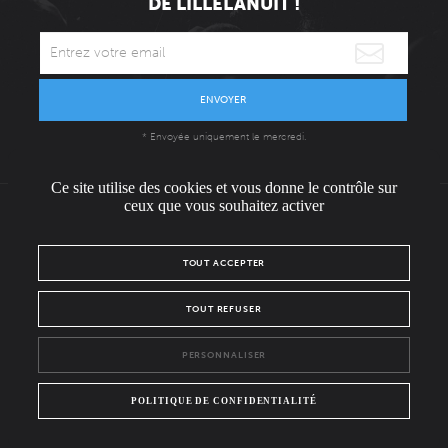
DE LILLELANUIT !
ENVOYER
* Envoyée uniquement le mercredi.
Ce site utilise des cookies et vous donne le contrôle sur
ceux que vous souhaitez activer
L'ÉQUIPE
CONTACT / PRESSE
NOUS REJOINDRE
TOUT ACCEPTER
MENTIONS LÉGALES
POLITIQUE DE CONFIDENTIALITÉ
TOUT REFUSER
NOUS SUIVRE SUR :
PERSONNALISER
Facebook
Instagram
POLITIQUE DE CONFIDENTIALITÉ