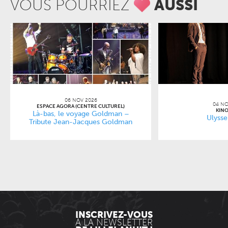
VOUS POURRIEZ
AUSSI
06 NOV 2026
04 NO
ESPACE AGORA (CENTRE CULTUREL)
KINO
Là-bas, le voyage Goldman –
Ulysse
Tribute Jean-Jacques Goldman
INSCRIVEZ-VOUS
À LA NEWSLETTER