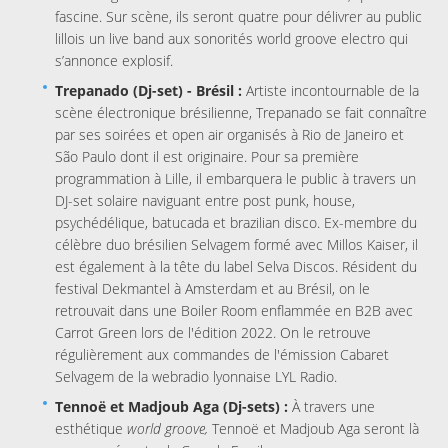
fascine. Sur scène, ils seront quatre pour délivrer au public
lillois un live band aux sonorités world groove electro qui
s’annonce explosif.
Trepanado (Dj-set) - Brésil :
Artiste incontournable de la
scène électronique brésilienne, Trepanado se fait connaître
par ses soirées et open air organisés à Rio de Janeiro et
São Paulo dont il est originaire. Pour sa première
programmation à Lille, il embarquera le public à travers un
DJ-set solaire naviguant entre post punk, house,
psychédélique, batucada et brazilian disco. Ex-membre du
célèbre duo brésilien Selvagem formé avec Millos Kaiser, il
est également à la tête du label Selva Discos. Résident du
festival Dekmantel à Amsterdam et au Brésil, on le
retrouvait dans une Boiler Room enflammée en B2B avec
Carrot Green lors de l'édition 2022. On le retrouve
régulièrement aux commandes de l'émission Cabaret
Selvagem de la webradio lyonnaise LYL Radio.
Tennoë et Madjoub Aga (Dj-sets) :
À travers une
esthétique
world groove,
Tennoë et Madjoub Aga seront là