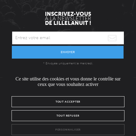
INSCRIVEZ-VOUS
À LA NEWSLETTER
DE LILLELANUIT !
ENVOYER
* Envoyée uniquement le mercredi.
Ce site utilise des cookies et vous donne le contrôle sur
ceux que vous souhaitez activer
L'ÉQUIPE
CONTACT / PRESSE
NOUS REJOINDRE
TOUT ACCEPTER
MENTIONS LÉGALES
POLITIQUE DE CONFIDENTIALITÉ
TOUT REFUSER
NOUS SUIVRE SUR :
PERSONNALISER
Facebook
Instagram