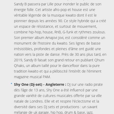
Sandy B passera par Lille pour inonder le public de son
énergie folle. Cet artiste afro-pop et house est une
véritable légende de la musique kwaito dont il est le
pionnier depuis les années 90. Ce style hybride qui a créé
un espace de résistance, et surtout de mouvement,
combine hip-hop, house, RnB, G-funk et rythmes zoulous.
Son premier album Amajovi Jovi, est considéré comme un
monument de l’histoire du kwaito. Ses lignes de basse
irrésistibles, profondes et pleines d'âme ont guidé une
nation vers la piste de danse. Près de 30 ans plus tard, en
2019, Sandy B faisait son grand retour en publiant Qhum
Qhaks, un album taillé pour le dancefloor dans la pure
tradition kwaito et qui a plébiscité l’intérêt de l'éminent
magazine musical PAM.
Shy One (Dj-set) - Angleterre
:
DJ sur une radio pirate
dès l’âge de 13 ans, Shy One a été influencé par une
grande variété de cultures musicales offerte par sa ville
natale de Londres. Elle vit et respire l'éclectisme et la
diversité dans ses DJ sets et productions : un savant
mélange de uk garage, hip hop, drum & base, jazz,