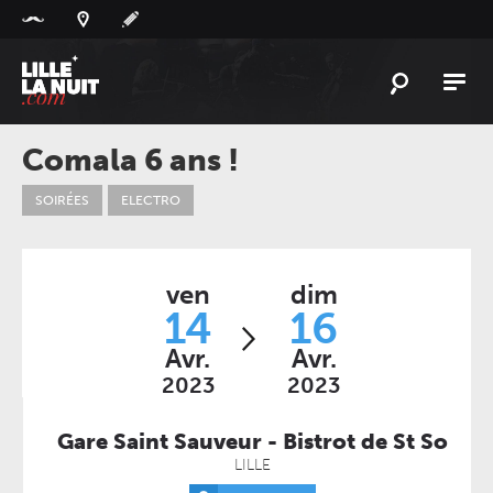
Panneau de gestion des cookies
L'
ACTU
Comala 6 ans !
L'
AGENDA
SOIRÉES
ELECTRO
LES
LIEUX
LIVE
REPORT
ven
dim
À
GAGNER
14
16
Avr.
Avr.
PLAYLIST
LILLELANUIT
2023
2023
Gare Saint Sauveur - Bistrot de St So
LILLE