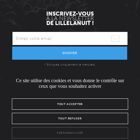
INSCRIVEZ-VOUS
À LA NEWSLETTER
DE LILLELANUIT !
ENVOYER
* Envoyée uniquement le mercredi.
Ce site utilise des cookies et vous donne le contrôle sur
ceux que vous souhaitez activer
L'ÉQUIPE
CONTACT / PRESSE
NOUS REJOINDRE
TOUT ACCEPTER
MENTIONS LÉGALES
POLITIQUE DE CONFIDENTIALITÉ
TOUT REFUSER
NOUS SUIVRE SUR :
PERSONNALISER
Facebook
Instagram