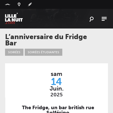
Panneau de gestion des cookies
L'
ACTU
L’anniversaire du Fridge
Bar
L'
AGENDA
LES
LIEUX
SOIRÉES
SOIRÉES ÉTUDIANTES
LIVE
REPORT
À
GAGNER
sam
14
PLAYLIST
LILLELANUIT
Juin.
2025
The Fridge, un bar british rue
Solférino