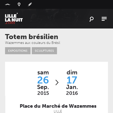
Panneau de gestion des cookies
L'
ACTU
Totem brésilien
L'
AGENDA
Wazemmes aux couleurs du Brésil
EXPOSITIONS
SCULPTURES
LES
LIEUX
LIVE
REPORT
À
GAGNER
sam
dim
26
17
PLAYLIST
Sep.
Jan.
LILLELANUIT
2015
2016
Place du Marché de Wazemmes
LILLE