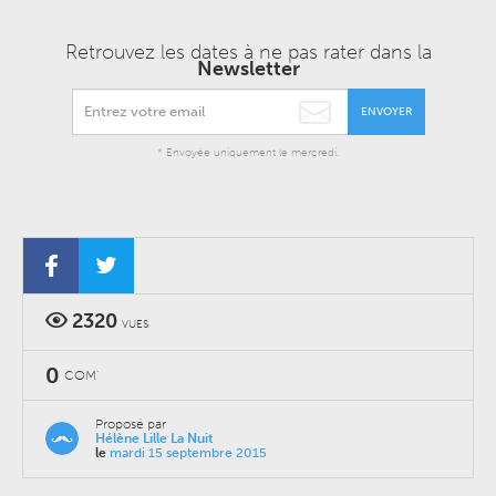
Retrouvez les dates à ne pas rater dans la
Newsletter
ENVOYER
* Envoyée uniquement le mercredi.
2320
VUES
0
COM'
Proposé par
Hélène Lille La Nuit
le
mardi 15 septembre 2015