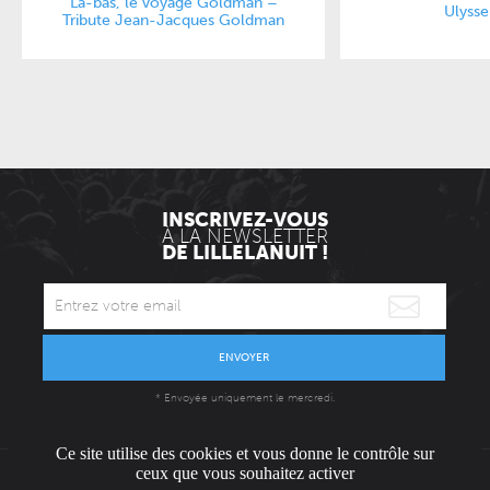
Là-bas, le voyage Goldman –
Ulysse
Tribute Jean-Jacques Goldman
INSCRIVEZ-VOUS
À LA NEWSLETTER
DE LILLELANUIT !
ENVOYER
* Envoyée uniquement le mercredi.
Ce site utilise des cookies et vous donne le contrôle sur
ceux que vous souhaitez activer
L'ÉQUIPE