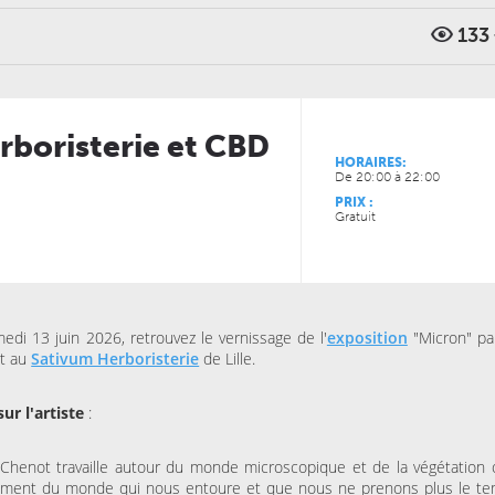
133
JEUDI 13 MAI 2027
JEUDI 29 OCTOBRE 2026
CONCERTS
CINÉMA
LE NOUVEAU SIÈCLE
LE NOUVEAU SIÈCLE
Musique de chambre avec
Coco, le ciné-con
les musiciens de l’ONL #4
rboristerie et CBD
HORAIRES:
JEUDI 19 NOVEMBRE 202
De 20:00 à 22:00
SPECTACLES
THÉÂTRE MASSENET
PRIX :
Surtout pas le sile
Gratuit
edi 13 juin 2026, retrouvez le vernissage de l'
exposition
"Micron" pa
t au
Sativum Herboristerie
de Lille.
ur l'artiste
:
Chenot travaille autour du monde microscopique et de la végétation 
ement du monde qui nous entoure et que nous ne prenons plus le t
JEUDI 15 OCTOBRE 2026
VENDREDI 06 NOVEMBRE