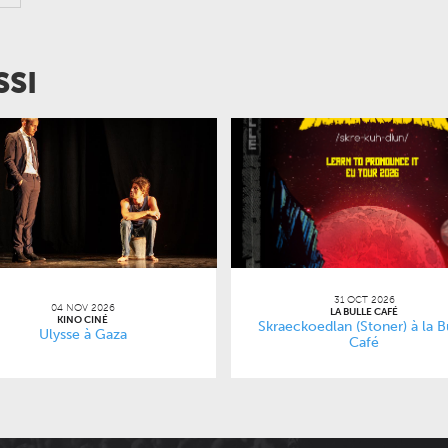
SSI
31 OCT 2026
04 NOV 2026
LA BULLE CAFÉ
KINO CINÉ
Skraeckoedlan (Stoner) à la B
Ulysse à Gaza
Café