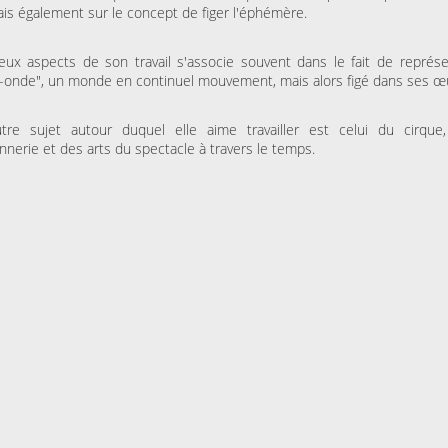
ais également sur le concept de figer l'éphémère.
ESPACE AGORA (CENTRE
MAISON FOLIE MOULINS
CULTUREL)
Le Syndrome du
Là-bas, le voyage
Spaghetti de la Cie Lolium
Goldman – Tribute
ux aspects de son travail s'associe souvent dans le fait de représe
Jacques Goldman
-onde", un monde en continuel mouvement, mais alors figé dans ses œ
tre sujet autour duquel elle aime travailler est celui du cirque
MERCREDI 04 NOVEMBRE
KINO CINÉ
nnerie et des arts du spectacle à travers le temps.
Ulysse à Gaza
SAMEDI 31 OCTOBRE 202
LA BULLE CAFÉ
Skraeckoedlan (Sto
la Bulle Café