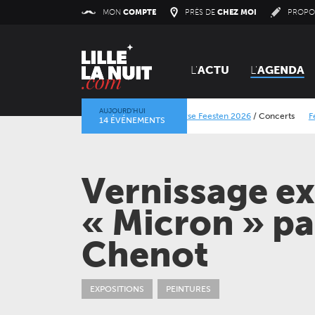
Panneau de gestion des cookies
MON
COMPTE
PRÈS DE
CHEZ MOI
PROPO
L'
ACTU
L'
AGENDA
AUJOURD’HUI
Lokerse Feesten 2026
/
Concerts
Festival Dra
14 ÉVÉNEMENTS
La mine dans l’objectif
/
Expositions
/
Centre Histo
Vernissage ex
« Micron » pa
Chenot
VENDREDI 11 DÉCEMBRE 2026
CONCERTS
LE NOUVEAU SIÈCLE
EXPOSITIONS
PEINTURES
À la carte ! – Les 50 ans
de l’ONL