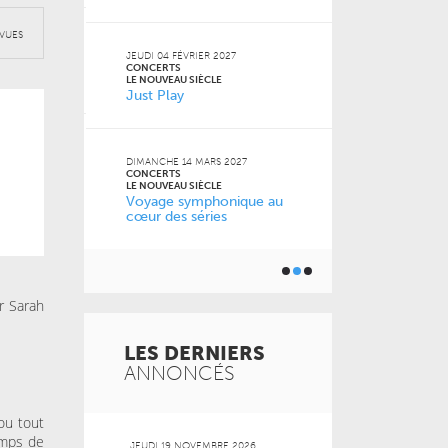
VUES
JEUDI 13 MAI 2
CONCERTS
JEUDI 04 FÉVRIER 2027
LE NOUVEAU SI
CONCERTS
cert
Musique de
LE NOUVEAU SIÈCLE
Just Play
les musicie
6
DIMANCHE 14 MARS 2027
CONCERTS
nce
LE NOUVEAU SIÈCLE
Voyage symphonique au
cœur des séries
r Sarah
LES DERNIERS
ANNONCÉS
ou tout
emps de
 2026
JEUDI 19 NOVEMBRE 2026
MARDI 20 OCT