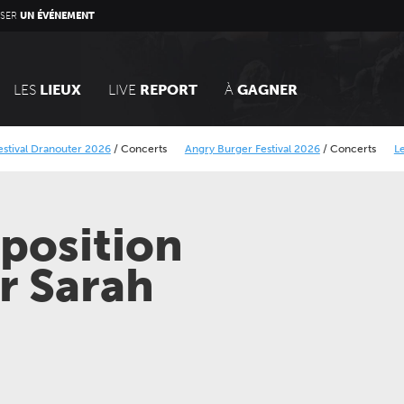
SER
UN ÉVÉNEMENT
LES
LIEUX
LIVE
REPORT
À
GAGNER
nouter 2026
/
Concerts
Angry Burger Festival 2026
/
Concerts
Le Calais Stre
rique Minier
Alcatraz Festival 2026
/
Concerts
position
r Sarah
LUNDI 05 AVRIL 2027
JEUDI 24 SEPTEMBRE 202
CONCERTS
CONCERTS
LE NOUVEAU SIÈCLE
LE NOUVEAU SIÈCLE
Récital de flûtes chinoises
Gala des trois chef