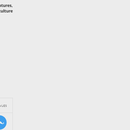
tures,
culture
VUES