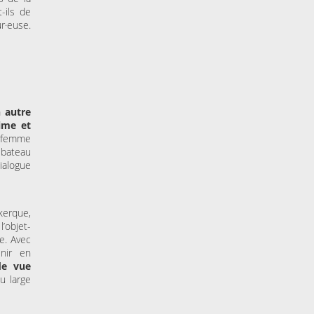
-ils de
r·euse.
n autre
ime et
 femme
 bateau
ialogue
nkerque,
’objet-
ve. Avec
enir en
de vue
u large