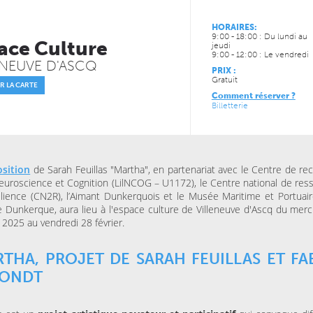
HORAIRES:
JEUDI 13 MAI 2027
JEUDI 29 OCTOBRE 2026
9:00 - 18:00 : Du lundi au
CONCERTS
CINÉMA
ace Culture
jeudi
LE NOUVEAU SIÈCLE
LE NOUVEAU SIÈCLE
9:00 - 12:00 : Le vendredi
Musique de chambre avec
Coco, le ciné-con
ENEUVE D'ASCQ
les musiciens de l’ONL #4
PRIX :
Gratuit
R LA CARTE
Comment réserver ?
JEUDI 19 NOVEMBRE 202
Billetterie
SPECTACLES
THÉÂTRE MASSENET
Surtout pas le sile
osition
de Sarah Feuillas "Martha", en partenariat avec le Centre de re
Neuroscience et Cognition (LilNCOG – U1172), le Centre national de res
ilience (CN2R), l’Aimant Dunkerquois et le Musée Maritime et Portuair
de Dunkerque, aura lieu à l'espace culture de Villeneuve d'Ascq du merc
r 2025 au vendredi 28 février.
THA, PROJET DE SARAH FEUILLAS ET FA
HONDT
JEUDI 15 OCTOBRE 2026
VENDREDI 06 NOVEMBRE