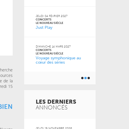
JEUDI 13 MAI 2
CONCERTS
JEUDI 04 FÉVRIER 2027
LE NOUVEAU SI
CONCERTS
cert
Musique de
LE NOUVEAU SIÈCLE
Just Play
les musicie
6
DIMANCHE 14 MARS 2027
CONCERTS
nce
LE NOUVEAU SIÈCLE
Voyage symphonique au
cœur des séries
cherche
sources
e de la
redi 15
LES DERNIERS
BIEN
ANNONCÉS
 2026
JEUDI 19 NOVEMBRE 2026
MARDI 20 OCT