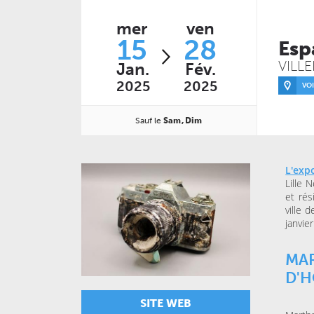
mer
ven
15
28
JEUDI 04 FÉVRIER 2027
Esp
CONCERTS
LE NOUVEAU SIÈCLE
VILL
Jan.
Fév.
Just Play
2025
2025
VOI
DIMANCHE 14 MARS 2027
Sauf le
Sam
Dim
CONCERTS
LE NOUVEAU SIÈCLE
Voyage symphonique au
cœur des séries
L'exp
Lille 
et rés
ville 
janvie
MAR
D'
SITE WEB
MARDI 20 OCTOBRE 2026