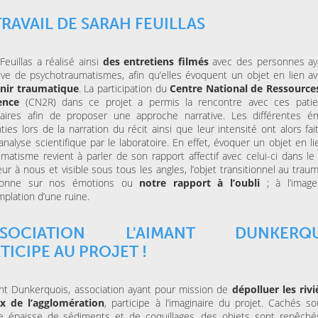
TRAVAIL DE SARAH FEUILLAS
Feuillas a réalisé ainsi
des entretiens filmés
avec des personnes aya
uve de psychotraumatismes, afin qu’elles évoquent un objet en lien av
nir traumatique
. La participation du
Centre National de Ressource
ience
(CN2R) dans ce projet a permis la rencontre avec ces patie
naires afin de proposer une approche narrative. Les différentes é
ties lors de la narration du récit ainsi que leur intensité ont alors fait
analyse scientifique par le laboratoire. En effet, évoquer un objet en l
umatisme revient à parler de son rapport affectif avec celui-ci dans le
eur à nous et visible sous tous les angles, l’objet transitionnel au tra
ionne sur nos émotions ou
notre rapport à l’oubli
; à l’image
plation d’une ruine.
ASSOCIATION L'AIMANT DUNKERQU
TICIPE AU PROJET !
nt Dunkerquois, association ayant pour mission de
dépolluer les rivi
x de l’agglomération
, participe à l’imaginaire du projet. Cachés s
e épaisse de sédiments et de coquillages, des objets sont repêché