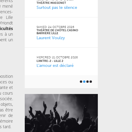
férents
FACULTÉ DES S
THÉÂTRE MASSENET
té mené
JURIDIQUES, P
Surtout pas le silence
SOCIALES DE LI
rences-
Naz
 Jean-
e Lille
D’Hondt
SAMEDI 24 OCTOBRE 2026
icultés
THÉÂTRE DE L'HÔTEL CASINO
VENDREDI 16 O
es à un
BARRIÈRE LILLE
LE GRAND SUD
Laurent Voulzy
pent un
 2026
Pourquoi m
m’a pas appr
MERCREDI 21 OCTOBRE 2026
L'ANTRE-2 - LILLE 2
L’amour est déclaré
JEUDI 15 OCTO
6
BU AGORA
Toutes les 
ner) à
osition
géniales
nces ou
ante et
u cours
sociée.
 objets,
pas être
enir de
mémoire
s tard.