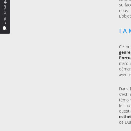
Une remarque ?
surfac
nous 
L’obje
LA 
Ce pr
genre
Portu
marqu
démant
avec l
Dans l
s’est
témoin
le ou 
quest
esthé
de Dun