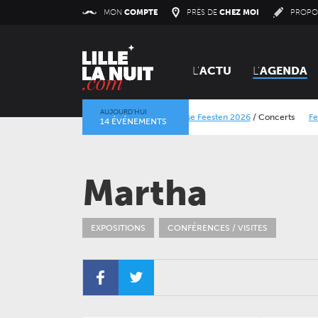
Panneau de gestion des cookies
MON
COMPTE
PRÈS DE
CHEZ MOI
PROPO
L'
ACTU
L'
AGENDA
AUJOURD’HUI
Lokerse Feesten 2026
/
Concerts
Festival Drano
14 ÉVÉNEMENTS
La mine dans l’objectif
/
Expositions
/
Centre Histori
Martha
EXPOSITIONS
CONFÉRENCES / VISITES
VENDREDI 11 DÉCEMBRE 2026
CONCERTS
LE NOUVEAU SIÈCLE
À la carte ! – Les 50 ans
de l’ONL