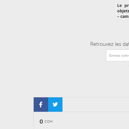
Le pr
objets
– cam
Retrouvez les da
0
COM'