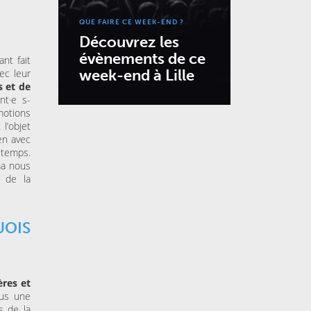
QUE FAIRE CE WEEK-END ?
Découvrez les
évènements de ce
nt fait
week-end à Lille
ec leur
s et de
nt·e s-
motions
 l’objet
ien avec
 temps.
uma nous
 de la
OIS
ères et
ous une
s de la