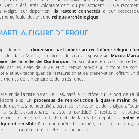
e. Ont-ils été jetés volontairement ou par accident ? Que racontent
? Malgré leur disparition,
ils restent connectés
à leur possesse·u
t, même futile, devient une
relique archéologique
.
MARTHA, FIGURE DE PROUE
ojet donne une
dimension particulière au récit d’une relique d’u
, celui de la Martha, une figure de proue exposée au
Musée Marit
aire de la ville de Dunkerque
. La sculpture en bois de cette
ée par les aléas de la vie et du temps renvoie à l’histoire de son
elé et aux techniques de restauration et de préservation, offrant un d
es thèmes de la mémoire et de la résilience.
’atelier de l’artiste Sarah Feuillas, basé à Fructôse sur le port de Du
 élaboré ainsi un
processus de reproduction à quatre mains
de l
 du traumatisme, identifié à partir de l’entretien et de l’analyse affecti
la patient·e-partenaire, l’artiste a participé à restaurer le souv
ionnant la limite de la fiction et de la réalité depuis un
point 
tique et sensible
. Pour une durée déterminée, l’objet a été plongé a
kerque jusqu’à ce qu’il ait été repêché ou non.