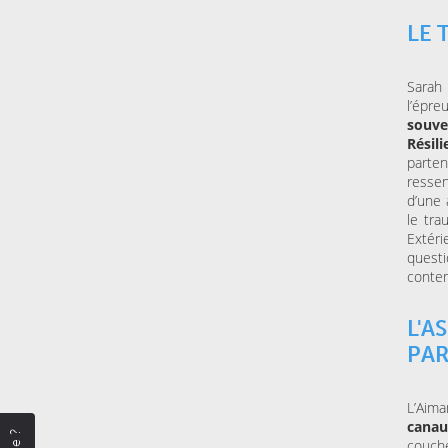
LE 
Sarah 
l’épre
souve
Résil
parte
ressen
d’une 
le tra
Extéri
quest
contem
L'
PAR
L’Aima
canau
couch