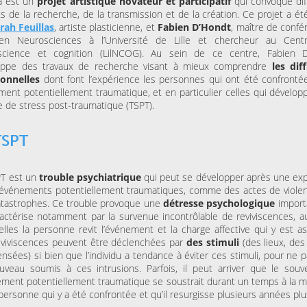
a est un
projet artistique novateur et participatif
qui convoque dif
ESPACE AGORA (CENTRE
MAISON FOLIE MOULINS
s de la recherche, de la transmission et de la création. Ce projet a é
CULTUREL)
Le Syndrome du
Là-bas, le voyage
rah Feuillas
, artiste plasticienne, et
Fabien D’Hondt
, maître de confé
Spaghetti de la Cie Lolium
Goldman – Tribute
n Neurosciences à l’Université de Lille et chercheur au Centr
Jacques Goldman
science et cognition (LilNCOG). Au sein de ce centre, Fabien 
oppe des travaux de recherche visant à mieux comprendre
les diff
onnelles
dont font l’expérience les personnes qui ont été confronté
ent potentiellement traumatique, et en particulier celles qui dévelop
MERCREDI 04 NOVEMBRE
KINO CINÉ
e de stress post-traumatique (TSPT).
Ulysse à Gaza
TSPT
SAMEDI 31 OCTOBRE 202
LA BULLE CAFÉ
Skraeckoedlan (Sto
PT est un
trouble psychiatrique
qui peut se développer après une exp
la Bulle Café
 événements potentiellement traumatiques, comme des actes de viole
tastrophes. Ce trouble provoque une
détresse psychologique
import
actérise notamment par la survenue incontrôlable de reviviscences, a
lles la personne revit l’événement et la charge affective qui y est as
eviviscences peuvent être déclenchées par
des stimuli
(des lieux, des
nsées) si bien que l’individu a tendance à éviter ces stimuli, pour ne 
veau soumis à ces intrusions. Parfois, il peut arriver que le souv
ement potentiellement traumatique se soustrait durant un temps à la 
personne qui y a été confrontée et qu’il resurgisse plusieurs années plu