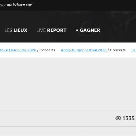
SER
UN ÉVÉNEMENT
LES
LIEUX
LIVE
REPORT
À
GAGNER
uter 2026
/
Concerts
Angry Burger Festival 2026
/
Concerts
Le Calais Street
que Minier
Alcatraz Festival 2026
/
Concerts
LUNDI 05 AVRIL 2027
JEUDI 24 SEPTEMBRE 202
1335
CONCERTS
CONCERTS
LE NOUVEAU SIÈCLE
LE NOUVEAU SIÈCLE
Récital de flûtes chinoises
Gala des trois chef