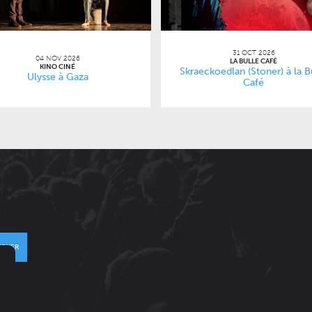
31 OCT 2026
04 NOV 2026
LA BULLE CAFÉ
KINO CINÉ
Skraeckoedlan (Stoner) à la B
Ulysse à Gaza
Café
VOYER