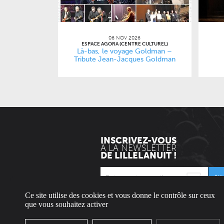
06 NOV 2026
ESPACE AGORA (CENTRE CULTUREL)
Là-bas, le voyage Goldman –
Tribute Jean-Jacques Goldman
INSCRIVEZ-VOUS
À LA NEWSLETTER
DE LILLELANUIT !
EN
Ce site utilise des cookies et vous donne le contrôle sur ceux
* Envoyée uniquement le mercredi.
que vous souhaitez activer