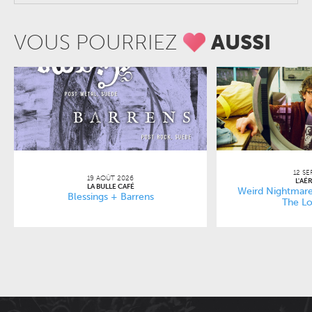
VOUS POURRIEZ
AUSSI
12 SE
19 AOÛT 2026
L'AÉ
LA BULLE CAFÉ
Weird Nightmare
Blessings + Barrens
The Lo