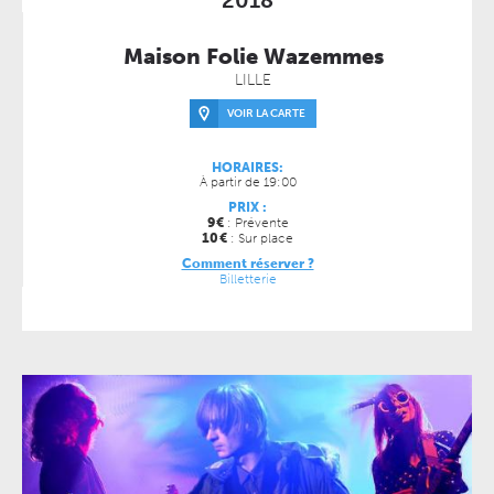
Maison Folie Wazemmes
LILLE
VOIR LA CARTE
HORAIRES:
À partir de 19:00
PRIX :
9
€
: Prévente
10
€
: Sur place
Comment réserver ?
Billetterie