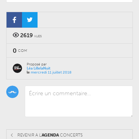
2619
VUES
0
COM'
Proposé par
Léa LillelaNuit
le
mercredi 11 juillet 2018
REVENIR A L'
AGENDA
CONCERTS