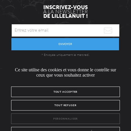
INSCRIVEZ-VOUS
À LA NEWSLETTER
DE LILLELANUIT !
ENVOYER
* Envoyée uniquement le mercredi.
Ce site utilise des cookies et vous donne le contrôle sur
ceux que vous souhaitez activer
L'ÉQUIPE
CONTACT / PRESSE
NOUS REJOINDRE
TOUT ACCEPTER
MENTIONS LÉGALES
POLITIQUE DE CONFIDENTIALITÉ
TOUT REFUSER
NOUS SUIVRE SUR :
PERSONNALISER
Facebook
Instagram