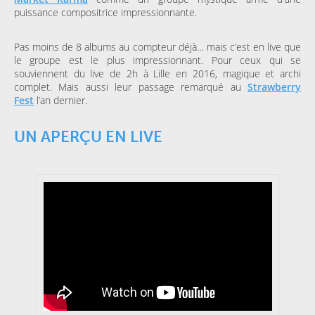
puissance compositrice impressionnante.
Pas moins de 8 albums au compteur déjà… mais c’est en live que
le groupe est le plus impressionnant. Pour ceux qui se
souviennent du live de 2h à Lille en 2016, magique et archi
complet. Mais aussi leur passage remarqué au
Strawberry
Fest
l’an dernier.
UN APERÇU EN LIVE