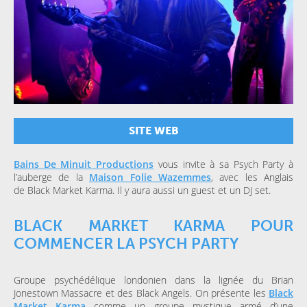
SITE WEB
Bains De Minuit Productions
vous invite à sa Psych Party à
l’auberge de la
Maison Folie Wazemmes
, avec les Anglais
de Black Market Karma. Il y aura aussi un guest et un DJ set.
BLACK MARKET KARMA POUR
COMMENCER LA PSYCH PARTY
Groupe psychédélique londonien dans la lignée du Brian
Jonestown Massacre et des Black Angels. On présente les
Black
Market Karma
comme un groupe mystique armé d’une