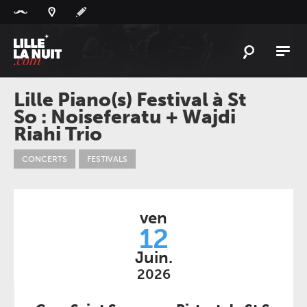
Panneau de gestion des cookies
L'
ACTU
Lille Piano(s) Festival à St
So : Noiseferatu + Wajdi
L'
AGENDA
Riahi Trio
LES
LIEUX
CONCERTS
FESTIVALS
LIVE
REPORT
À
GAGNER
ven
PLAYLIST
12
LILLELANUIT
Juin.
2026