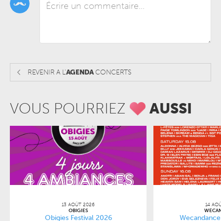
REVENIR A L'
AGENDA
CONCERTS
VOUS POURRIEZ
AUSSI
13 AOÛT 2026
14 AO
OBIGIES
WECA
Obigies Festival 2026
Wecandance 