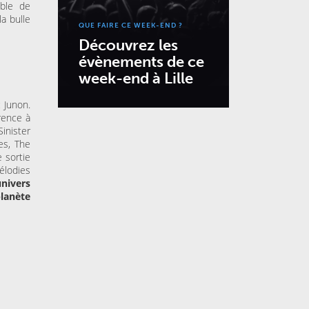
mble de
a bulle
QUE FAIRE CE WEEK-END ?
Découvrez les
évènements de ce
week-end à Lille
 Junon.
rence à
inister
es, The
 sortie
élodies
nivers
planète