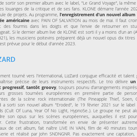
de sortir son premier album avec le label, "Le Grand Voyage", la même
ESPACE AGORA (CENTRE
MAISON FOLIE MOULINS
CULTUREL)
Le Syndrome du
es louanges de la critique et de ses fans. KLONE démarre l’année 20
Là-bas, le voyage
Spaghetti de la Cie Lolium
ule de projets. Au programme,
l’enregistrement d’un nouvel album 
Goldman – Tribute
Jacques Goldman
ée américaine
avec PAIN OF SALVATION au mois de mai. Il faut croire
nt des fourmis dans les doigts et que l’envie de retourner en stu
eait. Si le dernier album live de KLONE est sorti il y a moins d’un an (A
021), les musiciens poitevins préparent déjà un nouvel opus dix titres 
MERCREDI 04 NOVEMBRE
 est prévue pour le début d'année 2023.
KINO CINÉ
Ulysse à Gaza
ZARD
SAMEDI 31 OCTOBRE 202
LA BULLE CAFÉ
ment tourné vers l'international, LizZard conjugue efficacité et talent
Skraeckoedlan (Sto
îtrise précise de leurs instruments respectifs. Le trio délivre
un
la Bulle Café
t progressif, tantôt groovy
, toujours pourvu d’arrangements inspirés
eurs grosses tournées européennes en première partie de person
tes de la scène rock internationale (The Pineapple Thief, Soen, O.R
d a sorti son nouvel album "Eroded", le 19 février 2021 sur le label 
s (Cult Of Luna, Year Of No Light, Hypno5e..). Le groupe ne peut al
dre son opus sur les scènes européennes, auxquelles il est pour
ier. Cette frustration, transformée en envie de présenter autrem
ux de cet album, fait naître LIVE IN VAIN, film de 40 minutes tour
serie et réalisé par John SNDNGNR. Pas exactement une captation,