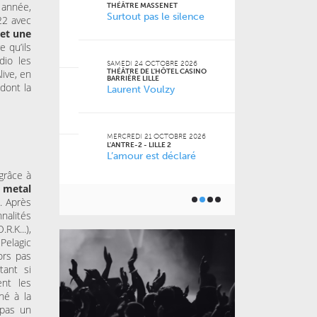
 année,
FACULTÉ DES S
THÉÂTRE MASSENET
JURIDIQUES, P
Surtout pas le silence
22 avec
SOCIALES DE LI
Naz
et une
 Jean-
 qu’ils
dio les
SAMEDI 24 OCTOBRE 2026
live, en
THÉÂTRE DE L'HÔTEL CASINO
VENDREDI 16 O
BARRIÈRE LILLE
dont la
LE GRAND SUD
Laurent Voulzy
 2026
Pourquoi m
m’a pas appr
MERCREDI 21 OCTOBRE 2026
L'ANTRE-2 - LILLE 2
L’amour est déclaré
JEUDI 15 OCTO
6
BU AGORA
 grâce à
Toutes les 
ner) à
géniales
 metal
. Après
nalités
.K...),
Pelagic
ors pas
tant si
ent les
né à la
 pas un