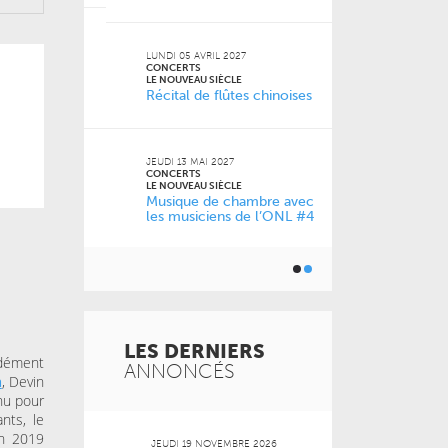
2026
VENDREDI 11 D
CONCERTS
LUNDI 05 AVRIL 2027
LE NOUVEAU SI
CONCERTS
0 ans
À la carte !
LE NOUVEAU SIÈCLE
Récital de flûtes chinoises
de l’ONL
JEUDI 13 MAI 2027
JEUDI 04 FÉVRI
CONCERTS
CONCERTS
LE NOUVEAU SIÈCLE
LE NOUVEAU SI
Musique de chambre avec
Just Play
les musiciens de l’ONL #4
LES DERNIERS
ndément
ANNONCÉS
a
, Devin
nu pour
nts, le
en 2019
 2026
JEUDI 19 NOVEMBRE 2026
MARDI 20 OCT