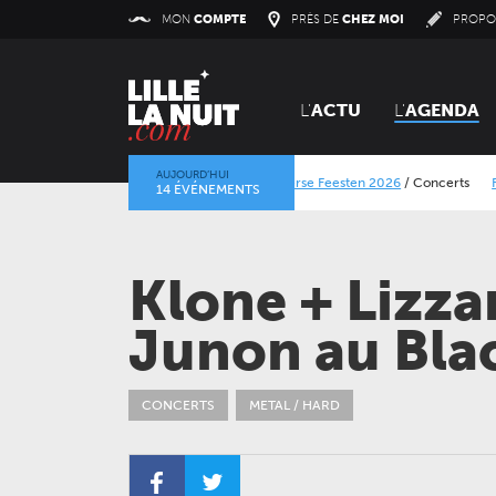
Panneau de gestion des cookies
MON
COMPTE
PRÈS DE
CHEZ MOI
PROPO
L'
ACTU
L'
AGENDA
AUJOURD’HUI
Lokerse Feesten 2026
/
Concerts
Festival Dr
14 ÉVÉNEMENTS
La mine dans l’objectif
/
Expositions
/
Centre Hist
Klone + Lizza
Junon au Bla
CONCERTS
METAL / HARD
JEUDI 24 SEPTEMBRE 2026
CONCERTS
LE NOUVEAU SIÈCLE
Gala des trois chefs