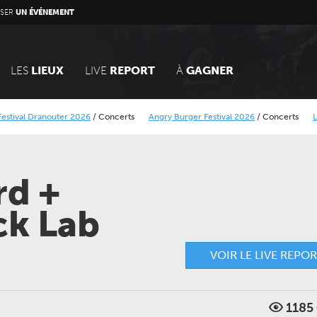
SER
UN ÉVÉNEMENT
LES
LIEUX
LIVE
REPORT
À
GAGNER
anouter 2026
/
Concerts
Angry Burger Festival 2026
/
Concerts
Le Calais Str
orique Minier
Alcatraz Festival 2026
/
Concerts
rd +
ck Lab
VOIR LE LIVE REPO
DIMANCHE 14 MARS 2027
JEUDI 24 SEPTEMBRE 202
CONCERTS
CONCERTS
LE NOUVEAU SIÈCLE
LE NOUVEAU SIÈCLE
Voyage symphonique au
Gala des trois chef
1185
cœur des séries