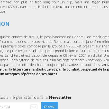
entaire non plus et trop long pour un clip, mais une façon hu
ter LIZZARD dans ce qu'ils font le mieux tout en entrant un peu dans l
upe.
NON
quatre années de hiatus, le post-hardcore de General Lee renaît avec
" comme la déesse protectrice de Rome, mais surtout "Junon" en réfé
es premiers titres composé par le groupe en 2003 (et présent sur The S
). Le premier jet studio de Junon prend la forme d'un EP quatre titr
s Lenghten, et est disponible depuis le 09 février 2021 en digital. Une
opose une vingtaine de minutes d'un mélange hardcore - post-rock - m
u par une palette de chants toujours plus variée. Le tout dans
un u
é par la littérature fantastique et par le combat perpétuel de la 
aux attaques répétées de ses hôtes
.
tes à ne pas rater dans la
Newsletter
ENVOYER