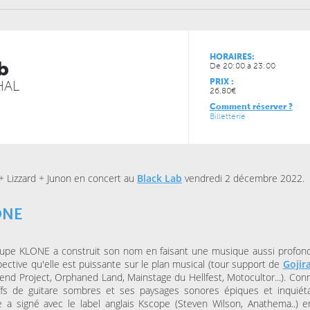
VENDREDI 11 DÉCEMBRE 
CONCERTS
LUNDI 05 AVRIL 2027
LE NOUVEAU SIÈCLE
CONCERTS
À la carte ! – Les 5
LE NOUVEAU SIÈCLE
HORAIRES:
b
Récital de flûtes chinoises
de l’ONL
De 20:00 à 23:00
PRIX :
HAL
26,80€
Comment réserver ?
JEUDI 13 MAI 2027
JEUDI 04 FÉVRIER 2027
Billetterie
CONCERTS
CONCERTS
LE NOUVEAU SIÈCLE
LE NOUVEAU SIÈCLE
Musique de chambre avec
Just Play
les musiciens de l’ONL #4
+ Lizzard + Junon en concert au
Black Lab
vendredi 2 décembre 2022.
ONE
oupe KLONE a construit son nom en faisant une musique aussi profo
pective qu'elle est puissante sur le plan musical (tour support de
Gojir
nd Project, Orphaned Land, Mainstage du Hellfest, Motocultor...). Con
ffs de guitare sombres et ses paysages sonores épiques et inquiéta
 a signé avec le label anglais Kscope (Steven Wilson, Anathema..) 
JEUDI 15 OCTOBRE 2026
VENDREDI 06 NOVEMBRE