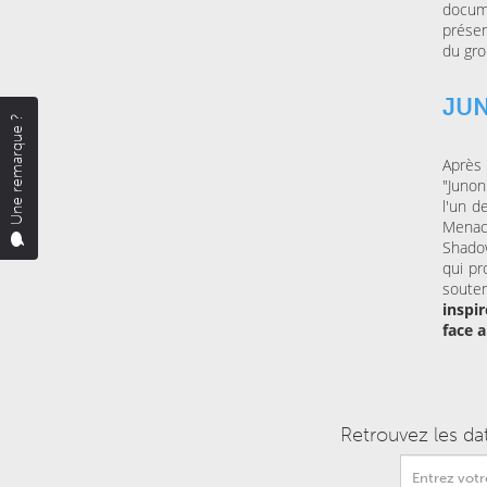
docum
présen
du gro
JU
Une remarque ?
Après 
"Junon
l'un d
Menace
Shadow
qui pr
souten
inspir
face 
Retrouvez les da