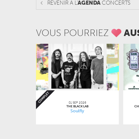
REVENIR A L'
AGENDA
CONCERTS
VOUS POURRIEZ
AU
COMPLET
01 SEP 2026
THE BLACK LAB
CH
Soulfly