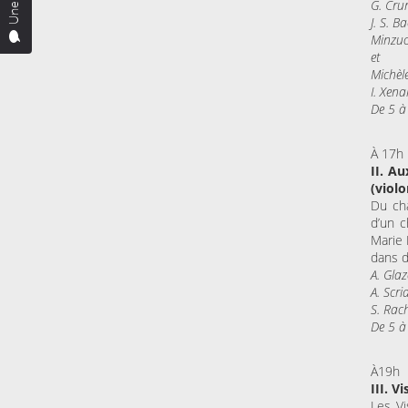
G. Cru
J. S. 
Minzuo
et
Michèl
I. Xen
De 5 à
À 17h
II. A
(violo
Du cha
d’un c
Marie 
dans d
A. Gla
A. Scr
S. Rac
De 5 à
À19h
III. 
Les Vi