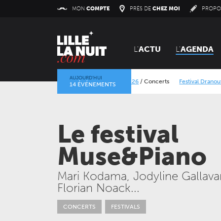
Panneau de gestion des cookies
MON
COMPTE
PRÈS DE
CHEZ MOI
PROPO
L'
ACTU
L'
AGENDA
AUJOURD’HUI
Lokerse Feesten 2026
/
Concerts
Festival Dranouter 20
14 ÉVÉNEMENTS
La mine dans l’objectif
/
Expositions
/
Centre Historique Min
Le festival
Muse&Piano
Mari Kodama, Jodyline Gallava
Florian Noack...
JEUDI 24 SEPTEMBRE 2026
CONCERTS
LE NOUVEAU SIÈCLE
CONCERTS
FESTIVALS
Gala des trois chefs