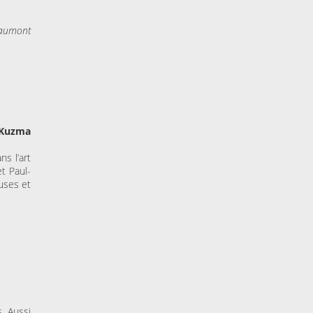
oyaumont
e Kuzma
ns l’art
et Paul-
euses et
. Aussi