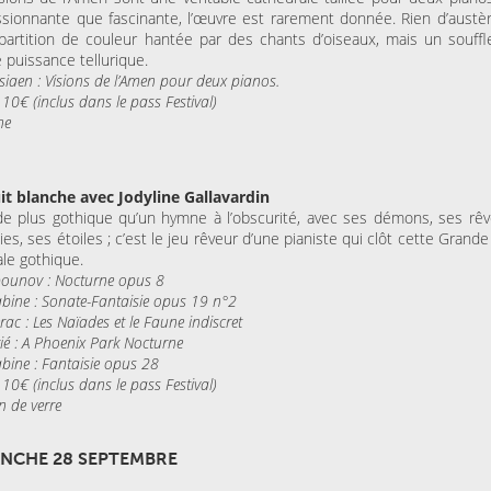
sionnante que fascinante, l’œuvre est rarement donnée. Rien d’austè
partition de couleur hantée par des chants d’oiseaux, mais un souffl
 puissance tellurique.
siaen : Visions de l’Amen pour deux pianos.
 10€ (inclus dans le pass Festival)
ne
uit blanche avec Jodyline Gallavardin
e plus gothique qu’un hymne à l’obscurité, avec ses démons, ses rêv
sies, ses étoiles ; c’est le jeu rêveur d’une pianiste qui clôt cette Gran
le gothique.
pounov : Nocturne opus 8
iabine : Sonate-Fantaisie opus 19 n°2
rac : Les Naïades et le Faune indiscret
rié : A Phoenix Park Nocturne
abine : Fantaisie opus 28
 10€ (inclus dans le pass Festival)
n de verre
NCHE 28 SEPTEMBRE