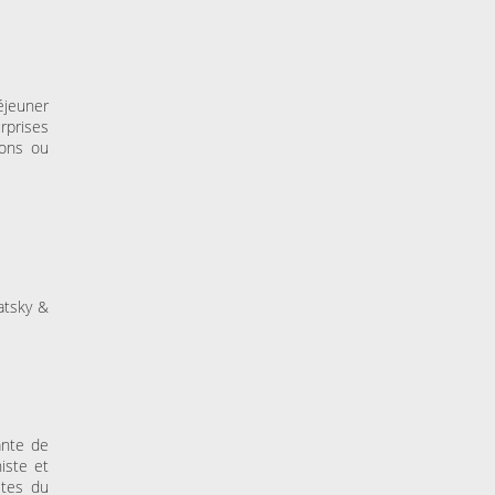
éjeuner
rprises
ions ou
atsky &
ante de
iste et
ites du