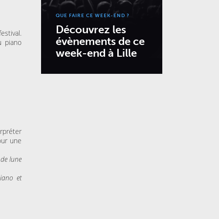
QUE FAIRE CE WEEK-END ?
Découvrez les
estival.
évènements de ce
u piano
week-end à Lille
rpréter
our une
 de lune
iano et