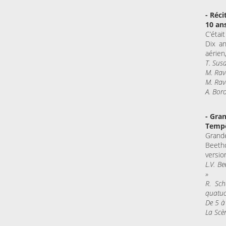
- Réci
10 an
C’étai
Dix an
aérien,
T. Sus
M. Rav
M. Rav
A. Bor
- Gra
Tempê
Grand
Beetho
versio
L.V. B
»
R. Sc
quatuo
De 5 à 
La Scè