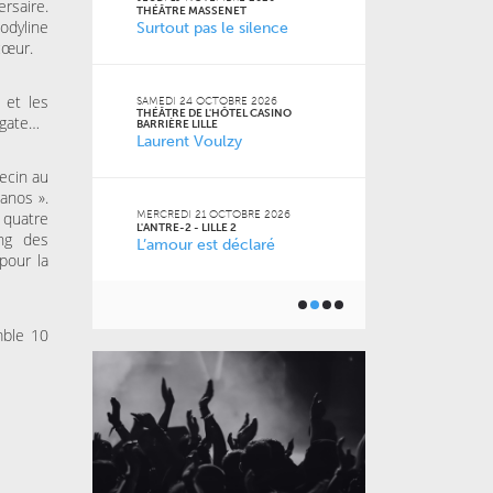
rsaire.
FACULTÉ DES S
THÉÂTRE MASSENET
JURIDIQUES, P
Jodyline
Surtout pas le silence
SOCIALES DE LI
cœur.
Naz
 Jean-
 et les
SAMEDI 24 OCTOBRE 2026
THÉÂTRE DE L'HÔTEL CASINO
Agate…
VENDREDI 16 O
BARRIÈRE LILLE
LE GRAND SUD
Laurent Voulzy
 2026
Pourquoi m
m’a pas appr
vecin au
anos ».
 quatre
MERCREDI 21 OCTOBRE 2026
L'ANTRE-2 - LILLE 2
ang des
L’amour est déclaré
JEUDI 15 OCTO
6
BU AGORA
pour la
Toutes les 
ner) à
géniales
mble 10