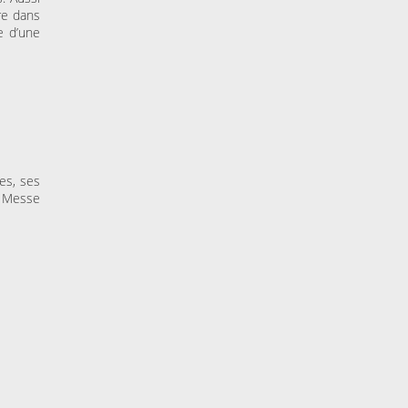
re dans
e d’une
es, ses
de Messe