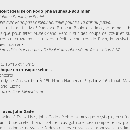
ncert idéal selon Rodolphe Bruneau-Boulmier
tation : Dominique Boutel
tre avec Rodolphe Bruneau-Boulmier pour les 10 ans du festival
 sur dix de festival ! Rodolphe Bruneau-Boulmier a imaginé un petit d
sique pour fêter Muse&Piano. Retour sur des coups de cœur et su
ales au programme : œuvres inédites, chorales de Bach, improvisat
ues musicaux...
é aux détenteurs du pass Festival et aux abonnés de l’association ALVB
15, 15h15 et 16h15
thique en musique selon...
oncerts
Jodyline Gallavardin ▪ À 15h Ninon Hannecart-Ségal ▪ À 16h Ionah Mai
Marie Kuzma
, accès libre. Médiathèque
 avec John Gade
iabine à Franz Liszt, John Gade célèbre la musique mystique, envoût
vant d’interpréter Franz Liszt, le plus gothique des compositeurs, pian
 qui a donné naissance à des œuvres puissantes repoussant les lim