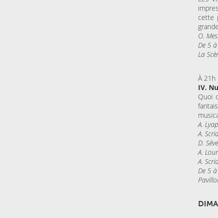
impres
cette 
grande
O. Mes
De 5 à
La Scè
À 21h
IV. N
Quoi d
fantai
musica
A. Lya
A. Scr
D. Séve
A. Lou
A. Scri
De 5 à
Pavillo
DIMA