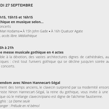
DI 27 SEPTEMBRE
h15, 15h15 et 16h15
thique en musique selon...
oncerts
Mari Kodama ▪ À 15h John Gade ▪ À 16h Quatuor Agate
, accès libre. Médiathèque
5h à 21h
e messe musicale gothique en 4 actes
ble à la dévotion, des vastes architectures dignes de cathédrales, au
tiques : c’est tout l’univers gothique qui se décline jusqu’en soirée a
 concerts.
eendom avec Ninon Hannecart-Ségal
ment des temps anciens, le clavecin surprend par sa modernité ensorc
niste Ninon Hannecart-Ségal, la reine du gothique, vous invite à un
ique où le mélange clavecin/piano est digne de l’alchimie faustienne.
rghis : La Dame seule
langer : Prélude en ré bémol