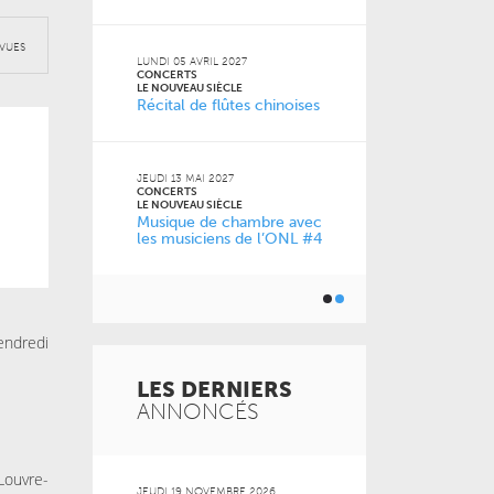
2026
VENDREDI 11 D
VUES
CONCERTS
LUNDI 05 AVRIL 2027
LE NOUVEAU SI
CONCERTS
0 ans
À la carte !
LE NOUVEAU SIÈCLE
Récital de flûtes chinoises
de l’ONL
JEUDI 13 MAI 2027
JEUDI 04 FÉVRI
CONCERTS
CONCERTS
LE NOUVEAU SIÈCLE
LE NOUVEAU SI
Musique de chambre avec
Just Play
les musiciens de l’ONL #4
endredi
LES DERNIERS
ANNONCÉS
Louvre-
 2026
JEUDI 19 NOVEMBRE 2026
MARDI 20 OCT