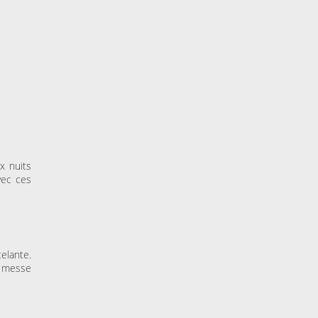
x nuits
vec ces
elante.
e messe