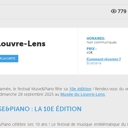
779
VENDREDI 11 DÉCEMBRE 
CONCERTS
LUNDI 05 AVRIL 2027
LE NOUVEAU SIÈCLE
CONCERTS
À la carte ! – Les 5
LE NOUVEAU SIÈCLE
Récital de flûtes chinoises
de l’ONL
HORAIRES:
Louvre-Lens
Non communiqués
JEUDI 13 MAI 2027
JEUDI 04 FÉVRIER 2027
PRIX :
CONCERTS
CONCERTS
40€
LE NOUVEAU SIÈCLE
LE NOUVEAU SIÈCLE
Musique de chambre avec
Just Play
R LA CARTE
Comment réserver ?
les musiciens de l’ONL #4
Billetterie
année, le festival Muse&Piano fête sa
10e édition
! Rendez-vous du v
 dimanche 28 septembre 2025 au
Musée du Louvre-Lens
.
E&PIANO : LA 10E ÉDITION
Piano célèbre ses 10 ans ! Le festival de musique emblématique du 
JEUDI 15 OCTOBRE 2026
VENDREDI 06 NOVEMBRE