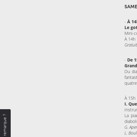
SAME
-
À 14
Le go
Mini-c
À 14h 
Gratuit
-
De 1
Grand
Du dia
fantas
quatre
À 15h
I. Qu
Instru
La pia
Une remarque ?
diabol
G. Ape
L. Bou