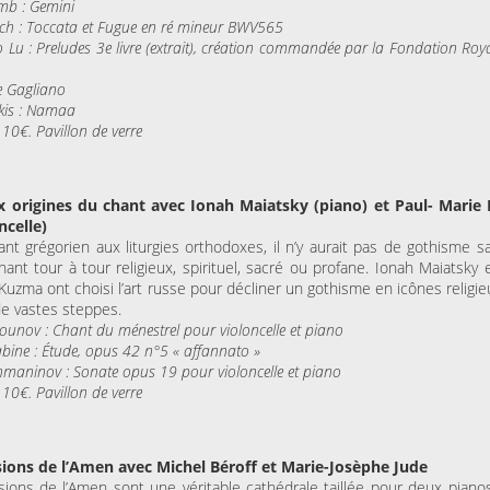
mb : Gemini
Bach : Toccata et Fugue en ré mineur BWV565
 Lu : Preludes 3e livre (extrait), création commandée par la Fondation R
e Gagliano
akis : Namaa
 10€. Pavillon de verre
ux origines du chant avec Ionah Maiatsky (piano) et Paul- Mari
ncelle)
nt grégorien aux liturgies orthodoxes, il n’y aurait pas de gothisme sa
hant tour à tour religieux, spirituel, sacré ou profane. Ionah Maiatsky 
Kuzma ont choisi l’art russe pour décliner un gothisme en icônes religi
e vastes steppes.
zounov : Chant du ménestrel pour violoncelle et piano
iabine : Étude, opus 42 n°5 « affannato »
hmaninov : Sonate opus 19 pour violoncelle et piano
 10€. Pavillon de verre
Visions de l’Amen avec Michel Béroff et Marie-Josèphe Jude
sions de l’Amen sont une véritable cathédrale taillée pour deux pianos