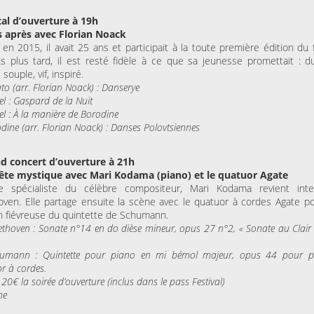
tal d’ouverture à 19h
s après avec Florian Noack
t en 2015, il avait 25 ans et participait à la toute première édition du f
s plus tard, il est resté fidèle à ce que sa jeunesse promettait : d
 souple, vif, inspiré.
ato (arr. Florian Noack) : Danserye
el : Gaspard de la Nuit
el : À la manière de Borodine
odine (arr. Florian Noack) : Danses Polovtsiennes
nd concert d’ouverture à 21h
te mystique avec Mari Kodama (piano) et le quatuor Agate
e spécialiste du célèbre compositeur, Mari Kodama revient inte
ven. Elle partage ensuite la scène avec le quatuor à cordes Agate p
n fiévreuse du quintette de Schumann.
eethoven : Sonate n°14 en do dièse mineur, opus 27 n°2, « Sonate au Clair
humann : Quintette pour piano en mi bémol majeur, opus 44 pour p
r à cordes.
20€ la soirée d’ouverture (inclus dans le pass Festival)
ne