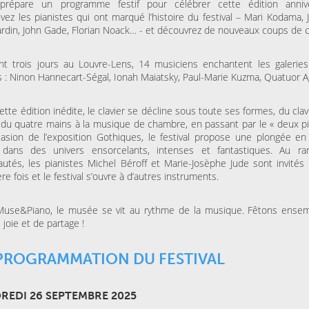
prépare un programme festif pour célébrer cette édition annive
ESPACE AGORA (CENTRE
MAISON FOLIE MOULINS
CULTUREL)
vez les pianistes qui ont marqué l’histoire du festival – Mari Kodama, 
Le Syndrome du
Là-bas, le voyage
Spaghetti de la Cie Lolium
ardin, John Gade, Florian Noack… - et découvrez de nouveaux coups de 
Goldman – Tribute
Jacques Goldman
t trois jours au Louvre-Lens, 14 musiciens enchantent les galeries
s : Ninon Hannecart-Ségal, Ionah Maiatsky, Paul-Marie Kuzma, Quatuor 
MERCREDI 04 NOVEMBRE
KINO CINÉ
Ulysse à Gaza
ette édition inédite, le clavier se décline sous toute ses formes, du cla
 du quatre mains à la musique de chambre, en passant par le « deux pi
casion de l’exposition Gothiques, le festival propose une plongée en
 dans des univers ensorcelants, intenses et fantastiques. Au r
SAMEDI 31 OCTOBRE 202
utés, les pianistes Michel Béroff et Marie-Josèphe Jude sont invités 
LA BULLE CAFÉ
Skraeckoedlan (Sto
re fois et le festival s’ouvre à d’autres instruments.
la Bulle Café
Muse&Piano, le musée se vit au rythme de la musique. Fêtons ense
 joie et de partage !
PROGRAMMATION DU FESTIVAL
REDI 26 SEPTEMBRE 2025