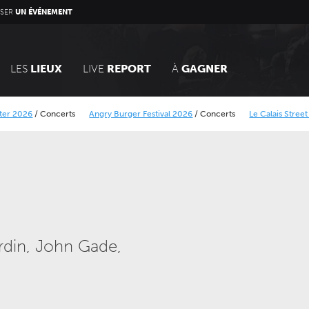
SER
UN ÉVÉNEMENT
LES
LIEUX
LIVE
REPORT
À
GAGNER
26
/
Concerts
Angry Burger Festival 2026
/
Concerts
Le Calais Street Art Fes
ier
Alcatraz Festival 2026
/
Concerts
rdin, John Gade,
DIMANCHE 14 MARS 2027
JEUDI 24 SEPTEMBRE 202
CONCERTS
CONCERTS
LE NOUVEAU SIÈCLE
LE NOUVEAU SIÈCLE
Voyage symphonique au
Gala des trois chef
cœur des séries