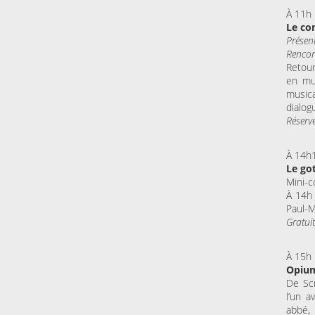
À 11h
Le co
Présen
Rencon
Retour
en mu
music
dialog
Réserv
À 14h
Le go
Mini-c
À 14h 
Paul-
Gratuit
À 15h
Opium
De Scr
l’un a
abbé,