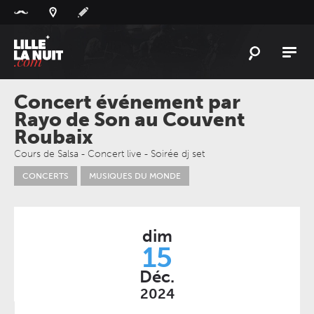
Panneau de gestion des cookies
L'
ACTU
Concert événement par
Rayo de Son au Couvent
L'
AGENDA
Roubaix
LES
LIEUX
Cours de Salsa - Concert live - Soirée dj set
LIVE
REPORT
CONCERTS
MUSIQUES DU MONDE
À
GAGNER
PLAYLIST
dim
LILLELANUIT
15
Déc.
2024