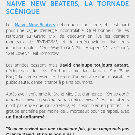
NAIVE NEW BEATERS, LA TORNADE
SCÉNIQUE
Les
Naive New Beaters
débarquent sur scène, et c’est parti
pour une vague d’énergie incontrôlable. Quel bonheur de les
retrouver au Grand Mix, de découvrir en live les derniers
morceaux de "FVTVRVM", et de redécouvrir en live leurs
incontournables : "One Way To Go", "Shit Happens", "Live Good",
"Get Love", "Heal Tomorrow"...
Les années passent, mais
David chaloupe toujours autant
,
déclenchant des cris d’enthousiasme dans la salle. Sur “Bang
Bang”, la scène devient le théâtre d’un véritable duel musical. Le
public saute, danse, chante à pleins poumons.
Après avoir enflammé le Grand Mix, David annonce : “
On va partir
tout doucement en espérant du mécontentement…
”.Les spectateurs
n'ont pas envie que ça s'arrête là, et ils vont bien en profiter ! Le
groupe enchaîne pas moins de 5 morceaux pour ce rappel, avec
un final enflammé
!
“
Si on ne revient pas une cinquième fois, je ne comprends pas
!
” lance David. Et nous non plus !