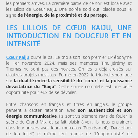
les premiers arrivés. La première partie de ce soir est locale avec
les Lillois de Coeur Kaiju. Une soirée sold out, placée sous le
signe
de l’énergie, de la proximité et du partage.
LES LILLOIS DE CŒUR KAIJU, UNE
INTRODUCTION EN DOUCEUR ET EN
INTENSITÉ
Cœur Kaiju
ouvre le bal. Le trio a sorti son premier EP éponyme
le 1er novembre 2024, mais ses membres Tim, Jérémy et
Thomas ne sont pas des novices. On les a déjà croisés sur
d'autres projets musicaux. Formé en 2022, le trio indie-pop joue
sur
la dualité entre la sensibilité du “cœur" et la puissance
dévastatrice du “Kaiju
". Cette soirée complète est une belle
opportunité pour eux de se dévoiler.
Entre chansons en français et titres en anglais, le groupe
parvient à capter l’attention avec
son authenticité et son
énergie communicative
. Ils sont visiblement ravis de fouler la
scène du Grand Mix, et ça fait plaisir à voir. Ils nous entraînent
dans leur univers avec leurs morceaux “Prends-moi”, “Dancefloor
de feu follet”, et même leur reprise de “L'opportuniste” de