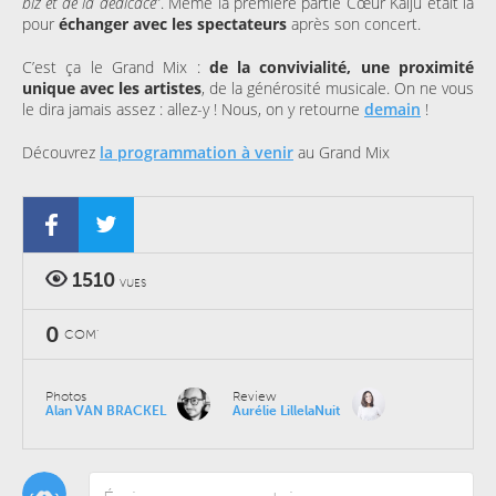
biz et de la dédicace
”. Même la première partie Cœur Kaiju était là
pour
échanger avec les spectateurs
après son concert.
C’est ça le Grand Mix :
de la convivialité, une proximité
unique avec les artistes
, de la générosité musicale. On ne vous
le dira jamais assez : allez-y ! Nous, on y retourne
demain
!
Découvrez
la programmation à venir
au Grand Mix
1510
VUES
0
COM'
Photos
Review
Alan VAN BRACKEL
Aurélie LillelaNuit