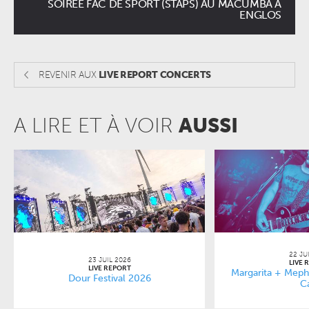
SOIRÉE FAC DE SPORT (STAPS) AU MACUMBA À
ENGLOS
REVENIR AUX
LIVE REPORT CONCERTS
A LIRE ET À VOIR
AUSSI
22 JU
23 JUIL 2026
LIVE 
LIVE REPORT
Margarita + Mephi
Dour Festival 2026
C