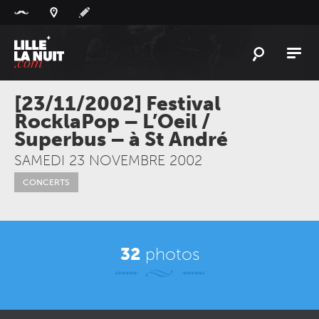
Panneau de gestion des cookies
L'
ACTU
[23/11/2002] Festival
RocklaPop – L’Oeil /
L'
AGENDA
Superbus – à St André
LES
LIEUX
SAMEDI 23 NOVEMBRE 2002
LIVE
REPORT
CONCERTS
À
GAGNER
PLAYLIST
LILLELANUIT
32
photos