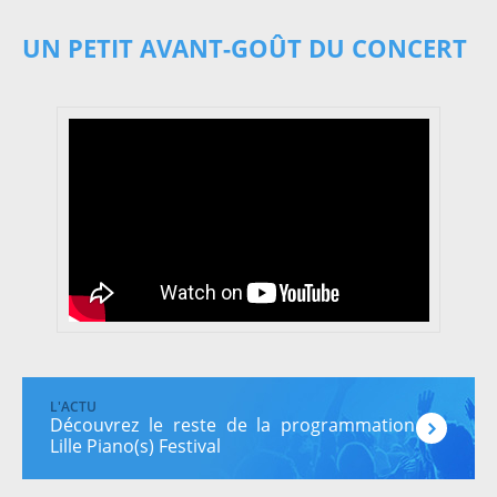
UN PETIT AVANT-GOÛT DU CONCERT
Découvrez le reste de la programmation du
Lille Piano(s) Festival