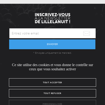
INSCRIVEZ-VOUS
À LA NEWSLETTER
DE LILLELANUIT !
ENVOYER
* Envoyée uniquement le mercredi.
Ce site utilise des cookies et vous donne le contrôle sur
ceux que vous souhaitez activer
L'ÉQUIPE
CONTACT / PRESSE
NOUS REJOINDRE
TOUT ACCEPTER
MENTIONS LÉGALES
POLITIQUE DE CONFIDENTIALITÉ
TOUT REFUSER
NOUS SUIVRE SUR :
PERSONNALISER