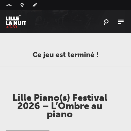
Panneau de gestion des cookies
L'
ACTU
L'
AGENDA
Ce jeu est terminé !
LES
LIEUX
LIVE
REPORT
À
GAGNER
Lille Piano(s) Festival
PLAYLIST
LILLELANUIT
2026 – L’Ombre au
piano