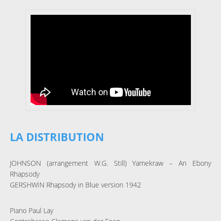
LA DISTRIBUTION
JOHNSON (arrangement W.G. Still) Yamekraw – An Ebony
Rhapsody
GERSHWIN Rhapsody in Blue version 1942
Piano Paul Lay