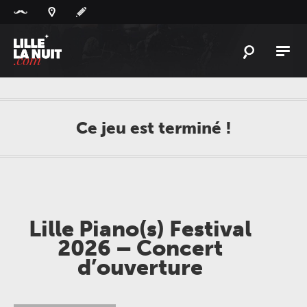
Panneau de gestion des cookies
L'
ACTU
L'
AGENDA
Ce jeu est terminé !
LES
LIEUX
LIVE
REPORT
À
GAGNER
Lille Piano(s) Festival
PLAYLIST
LILLELANUIT
2026 – Concert
d’ouverture