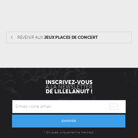
REVENIR AUX
JEUX PLACES DE CONCERT
INSCRIVEZ-VOUS
À LA NEWSLETTER
DE LILLELANUIT !
ENVOYER
* Envoyée uniquement le mercredi.