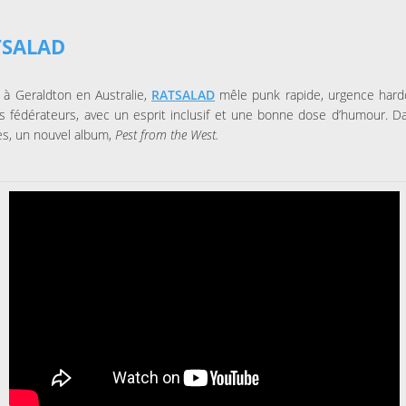
TSALAD
à Geraldton en Australie,
RATSALAD
mêle punk rapide, urgence hard
ns fédérateurs, avec un esprit inclusif et une bonne dose d’humour. D
s, un nouvel album,
Pest from the West.