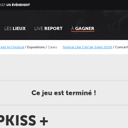
SER
UN ÉVÉNEMENT
LES
LIEUX
LIVE
REPORT
À
GAGNER
 Festival
/
Expositions
/
Calais
Festival Lille Clef de Soleil 2026
/
Concerts
/
Cons
Minier
Alcatraz Festival 2026
/
Concerts
Ce jeu est terminé !
PKISS +