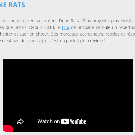
NE RATS
 des punk-rockers australiens Dune Rats ! Plus bruyants, plus incisifs 
tés que jamais. Depuis 2010, le
trio
de Brisbane déroule un répertoire
chanter et suer en chœur. Des morceaux accrocheurs, rapides et rés
e n'est pas de la nostalgie, c'est du punk à plein régime !