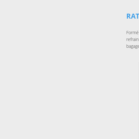
RA
Formé 
refrai
bagage