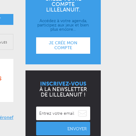
COMPTE
LILLELANUIT.
T
Accédez à votre agenda,
participez aux jeux et bien
plus encore...
JE CRÉE MON
VUES
COMPTE
S
INSCRIVEZ-VOUS
À LA NEWSLETTER
DE LILLELANUIT !
Aéronef
ENVOYER