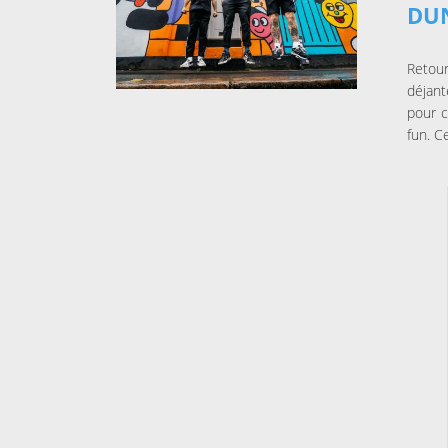
DU
Retour
déjan
pour 
fun. C