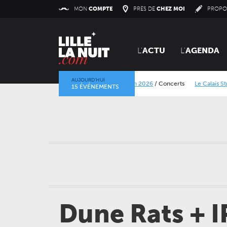
Panneau de gestion des cookies
MON
COMPTE
PRÈS DE
CHEZ MOI
PROPO
L'
ACTU
L'
AGENDA
AUJOURD’HUI
Lokerse Feesten 2026
/
Concerts
Le Calais Street Art
15 ÉVÉNEMENTS
La mine dans l’objectif
/
Expositions
/
Centre Historique 
Dune Rats + I