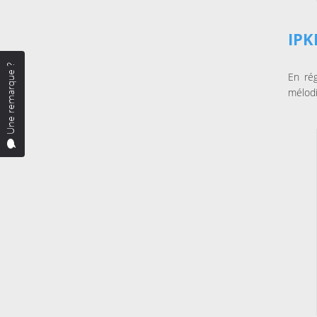
IPK
Une remarque ?
En rég
mélodi