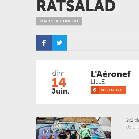
RATSALAD
PLACES DE CONCERT
dim
L'Aéronef
14
LILLE
Juin.
VOIR LA CARTE
2x2 pl
de Lil