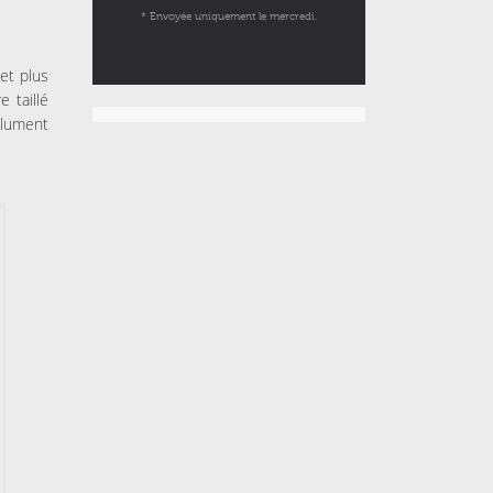
* Envoyée uniquement le mercredi.
et plus
 taillé
olument