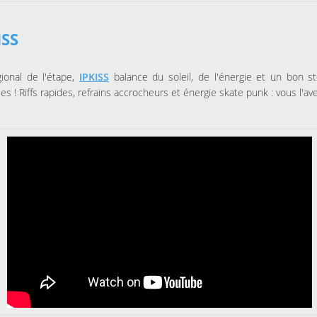
ISS
ional de l'étape,
IPKISS
balance du soleil, de l'énergie et un bon s
es ! Riffs rapides, refrains accrocheurs et énergie skate punk : vous l'av