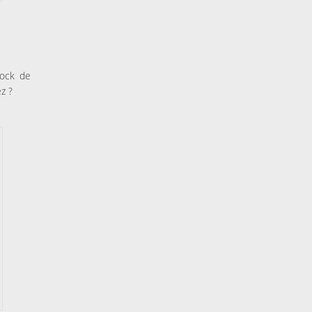
tock de
ez ?