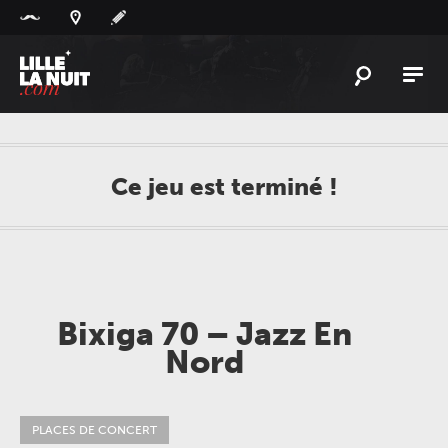
Panneau de gestion des cookies
L'
ACTU
L'
AGENDA
Ce jeu est terminé !
LES
LIEUX
LIVE
REPORT
À
GAGNER
Bixiga 70 – Jazz En
PLAYLIST
LILLELANUIT
Nord
PLACES DE CONCERT