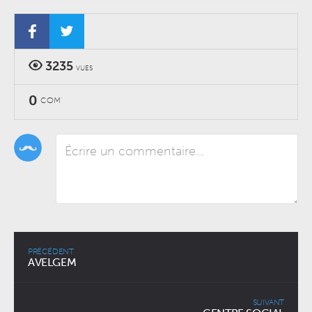
GRAND CORPS MALADE
CONCERTS
-
JEUDI 25 MARS 2027
-
ZENITH
3235
VUES
VIANNEY
0
CONCERTS
-
SAMEDI 18 DÉCEMBRE 2027
-
ZENITH
COM'
PRÉCÉDENT
AVELGEM
SUIVANT