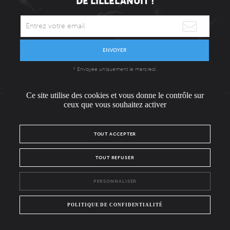
DE LILLELANUIT !
ENVOYER
* Envoyée uniquement le mercredi.
Ce site utilise des cookies et vous donne le contrôle sur
ceux que vous souhaitez activer
L'ÉQUIPE
CONTACT / PRESSE
NOUS REJOINDRE
TOUT ACCEPTER
MENTIONS LÉGALES
POLITIQUE DE CONFIDENTIALITÉ
TOUT REFUSER
NOUS SUIVRE SUR :
PERSONNALISER
Facebook
Instagram
POLITIQUE DE CONFIDENTIALITÉ