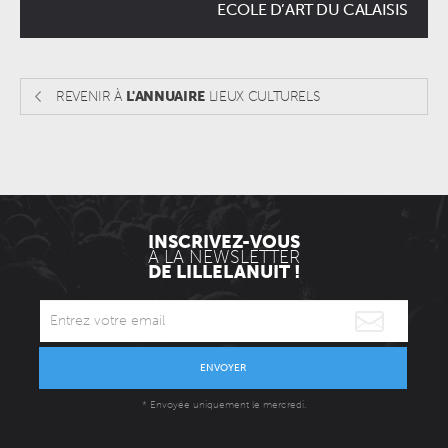
ECOLE D’ART DU CALAISIS
REVENIR À
L'ANNUAIRE
LIEUX CULTURELS
INSCRIVEZ-VOUS
À LA NEWSLETTER
DE LILLELANUIT !
ENVOYER
* Envoyée uniquement le mercredi.