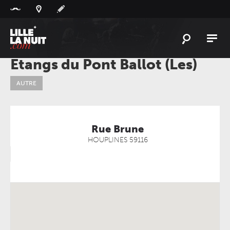
Panneau de gestion des cookies
Etangs du Pont Ballot (Les)
L'
ACTU
AUTRE
L'
AGENDA
LES
LIEUX
LIVE
REPORT
Rue Brune
HOUPLINES
59116
À
GAGNER
PLAYLIST
LILLELANUIT