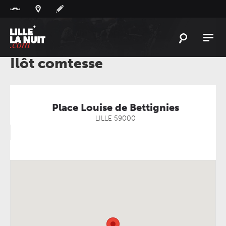
Panneau de gestion des cookies
Ilôt comtesse
L'
ACTU
L'
AGENDA
LES
LIEUX
Place Louise de Bettignies
LILLE
59000
LIVE
REPORT
À
GAGNER
PLAYLIST
LILLELANUIT