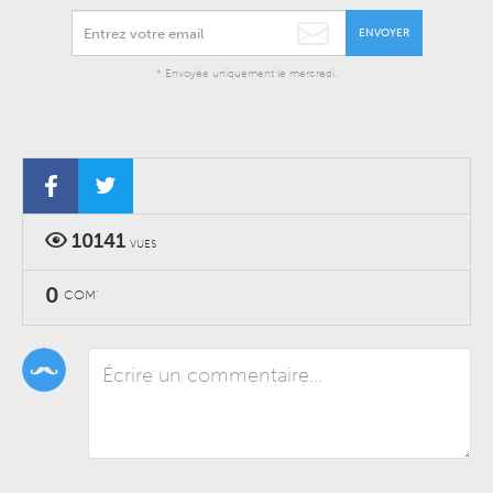
ENVOYER
* Envoyée uniquement le mercredi.
10141
VUES
0
COM'